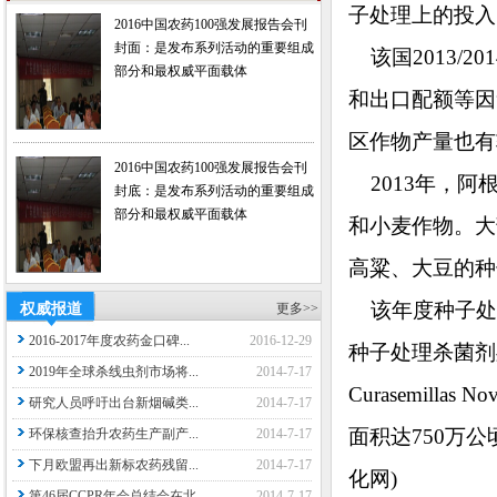
子处理上的投入
2016中国农药100强发展报告会刊
封面：是发布系列活动的重要组成
该国2013/
部分和最权威平面载体
和出口配额等因
区作物产量也有
2016中国农药100强发展报告会刊
2013年，阿
封底：是发布系列活动的重要组成
部分和最权威平面载体
和小麦作物。大
高粱、大豆的种
该年度种子处理
权威报道
更多>>
2016-2017年度农药金口碑...
2016-12-29
种子处理杀菌剂
2019年全球杀线虫剂市场将...
2014-7-17
Curasemil
研究人员呼吁出台新烟碱类...
2014-7-17
面积达750万公顷
环保核查抬升农药生产副产...
2014-7-17
下月欧盟再出新标农药残留...
2014-7-17
化网)
第46届CCPR年会总结会在北...
2014-7-17