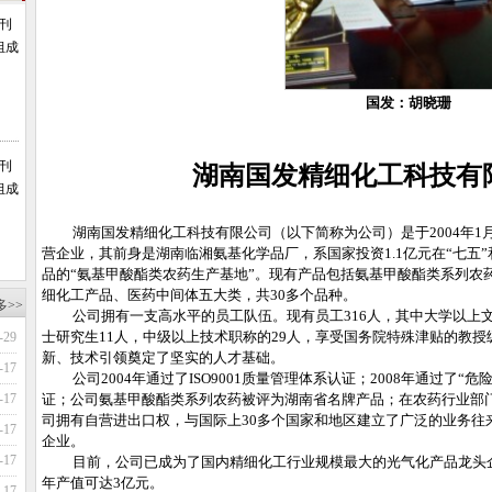
会刊
组成
国发：胡晓珊
会刊
湖南国发精细化工科技有
组成
湖南国发精细化工科技有限公司（以下简称为公司）是于
2004
年
1
营企业，其前身是湖南临湘氨基化学品厂，系国家投资
1.1
亿元在
“
七五
”
品的
“
氨基甲酸酯类农药生产基地
”
。现有产品包括氨基甲酸酯类系列农
细化工产品、医药中间体五大类，共
30
多个品种。
多>>
公司拥有一支高水平的员工队伍。现有员工
316
人，其中大学以上
士研究生
11
人，中级以上技术职称的
29
人，享受国务院特殊津贴的教授
-29
新、技术引领奠定了坚实的人才基础。
-17
公司
2004
年通过了
ISO9001
质量管理体系认证；
2008
年通过了“危
-17
证；公司氨基甲酸酯类系列农药被评为湖南省名牌产品；在农药行业部
司拥有自营进出口权，与国际上
30
多个国家和地区建立了广泛的业务往
-17
企业。
-17
目前，公司已成为了国内精细化工行业规模最大的光气化产品龙头
年产值可达
3
亿元。
-17