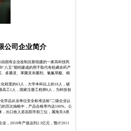
限公司企业简介
月由国有企业改制后新组建的一家高科技民
和
“
八五
”
期间建成的用于取代有机磷农药产
药、多菌灵、苯菌灵杀菌剂、氰氟草酯、精
文化程度的
63
人，大学本科以上的
18
人，硕
级高工
1
人，国家注册工程师
6
人，为科技创
险化学品从业单位安全标准达标”二级企业认
门的历次抽检中，产品合格率均达
100%
。公
来，出口收入居岳阳市前三位，属海关
A
类
企业，
2010
年产值达到
2.3
亿元，预计
2011