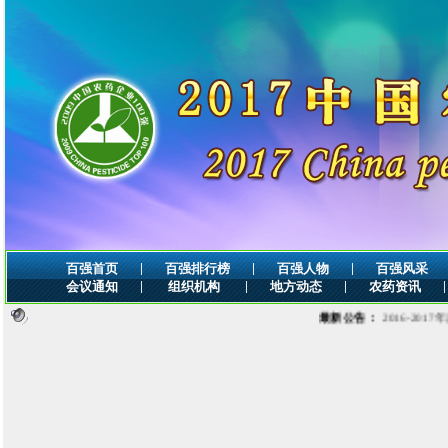
|
|
|
百强首页
百强排行榜
百强人物
百强风采
|
|
|
|
会议通知
组织机构
地方动态
农药资讯
最新公告：
2016-2017年