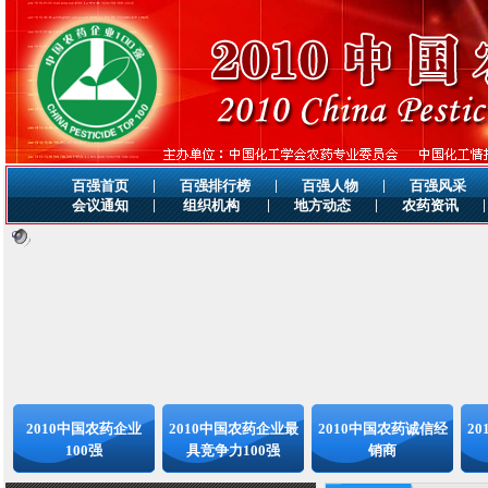
|
|
|
百强首页
百强排行榜
百强人物
百强风采
|
|
|
|
会议通知
组织机构
地方动态
农药资讯
2010中国农药企业
2010中国农药企业最
2010中国农药诚信经
2
100强
具竞争力100强
销商