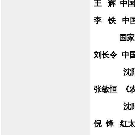
王 辉 中
李 铁 中
国家石油
刘长令
中国
沈阳化工
张敏恒
《农
沈阳化工
倪 锋 红