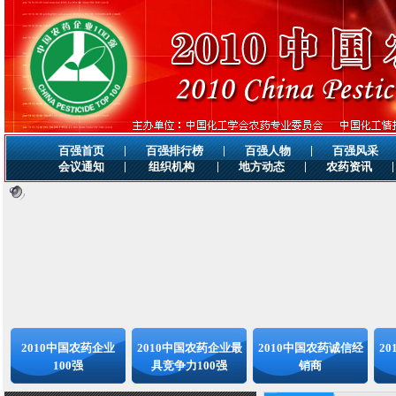
|
|
|
百强首页
百强排行榜
百强人物
百强风采
|
|
|
|
会议通知
组织机构
地方动态
农药资讯
2010中国农药企业
2010中国农药企业最
2010中国农药诚信经
2
100强
具竞争力100强
销商