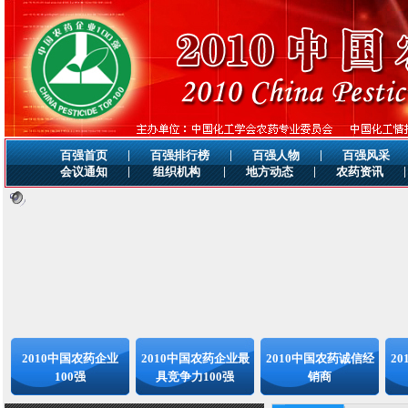
|
|
|
百强首页
百强排行榜
百强人物
百强风采
|
|
|
|
会议通知
组织机构
地方动态
农药资讯
2010中国农药企业
2010中国农药企业最
2010中国农药诚信经
2
100强
具竞争力100强
销商