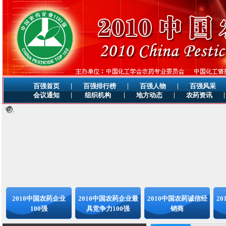
|
|
|
百强首页
百强排行榜
百强人物
百强风采
|
|
|
|
会议通知
组织机构
地方动态
农药资讯
最新
2010中国农药企业
2010中国农药企业最
2010中国农药诚信经
2
100强
具竞争力100强
销商