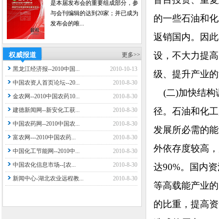
是本届发布会的重要组成部分，参
与会刊编辑的达到20家；并已成为
的一些石油和化
发布会的唯...
返销国内。因此
设，不大力提高
权威报道
更多>>
黑龙江经济报--2010中国...
2010-10-13
级、提升产业的
中国农资人首页论坛--20...
2010-8-30
(二)加快结构
金农网--2010中国农药10...
2010-8-30
径。石油和化工
建德新闻网--新安化工获...
2010-8-30
中国农药网--2010中国农...
2010-8-30
发展所必需的能
富农网---2010中国农药...
2010-8-30
外依存度较高，
中国化工节能网--2010中...
2010-8-30
中国农化信息市场--[农...
2010-8-30
达90%。国内
新闻中心-湖北农业远程教...
2010-8-30
等高载能产业的
的比重，提高资