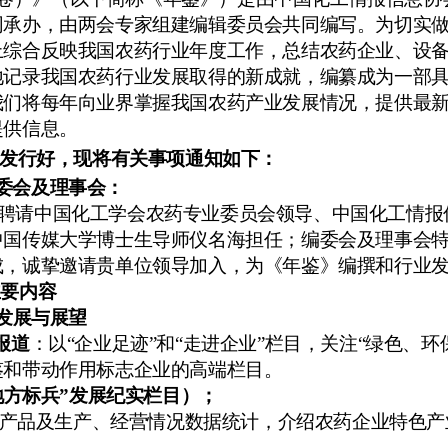
网承办，由两会专家组建编辑委员会共同编写。为切实
上综合反映我国农药行业年度工作，总结农药企业、设
地记录我国农药行业发展取得的新成就，编纂成为一部
我们将每年向业界掌握我国农药产业发展情况，提供最
提供信息。
发行好，现将有关事项通知如下：
委会及理事会：
聘请中国化工学会农药专业委员会领导、中国化工情报
中国传媒大学博士生导师仪名海担任；编委会及理事会
成，诚挚邀请贵单位领导加入，为《年鉴》编撰和行业
主要内容
发展与展望
报道
：以“企业足迹”和“走进企业”栏目，关注“绿色、
鉴和带动作用标志企业的高端栏目。
地方标兵”发展纪实栏目）；
产品及生产、经营情况数据统计，介绍农药企业特色产