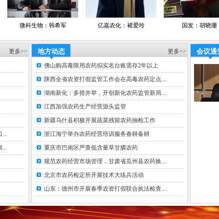
承办支持
正在洽谈.
物：韩希军
亿嘉农化：褚爱玲
国发：胡晓珊
媒体支持
农
更多>>
地方动态
更多>>
会议通
2
佛山购高毒限用农药拟实名台账需存2年以上
经
陕西全省农资打假监管工作会在高毒农药定点...
中
湖南新化：多措并举，开创新化农药监管新局...
新
江西加强农药生产经营源头监管
经
经
新疆乌什县积极开展蔬菜残留农药抽检工作
合作网络
网易新闻网
..
浙江海宁举办农药经营培训服务春耕备耕
中国化工节
..
重庆市巴南区严查低含量草甘膦农药
中国脱硫网
规范农药经营市场管理，甘肃省瓜州县农药换...
网
、
中国化肥百
北京市农药检定所开展技术大练兵活动
息网
山东：德州市开展春季农资打假联合执法检查...
临沂农资网
网、
数字网、卡
网、