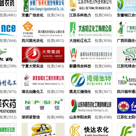
投票(4981)
安徽广信农化
投票(5413)
江苏乐科热力
投票(5665)
安徽锦江农
投票(5644)
四川国光农化
投票(4812)
大连松辽化工
投票(3036)
广西田园生
投票(2599)
宁夏大荣实业
投票(5463)
新疆伟农科技
投票(5606)
江苏托球农
投票(5876)
湖北仙隆化工
投票(2559)
黑龙江德强生
投票(3017)
四川福华通
投票(3512)
深圳诺普信
投票(4988)
山东华阳农药
投票(4588)
江苏红太阳