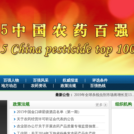
|
|
|
百强人物
百强风采
权威报道
评选条件
|
|
|
地方动态
农药资讯
政策法规
百强热线
最新公告：
2019年全球杀线虫剂市场将增长至13...
2014-7-17
政策法规
组织机构
2015中国金口碑星级酒店名单（第一期）
关于农药经营许可听证会代表的公告
农业部办公厅关于开展农药产品质量专项监督抽查...
工信部：关于2014年下放省份换发农药产品生产批...