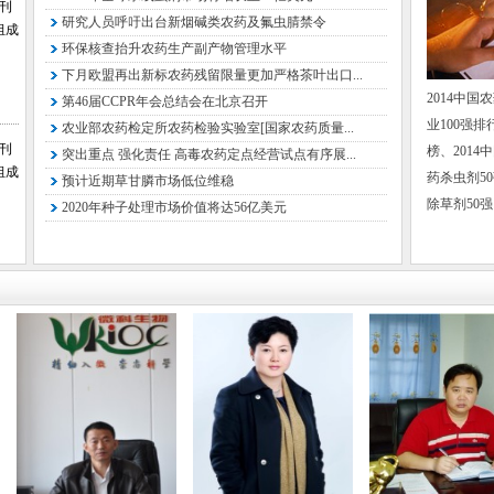
会刊
仪名海 
研究人员呼吁出台新烟碱类农药及氟虫腈禁令
组成
环保核查抬升农药生产副产物管理水平
中国传
下月欧盟再出新标农药残留限量更加严格茶叶出口...
特邀委员
2014中国
第46届CCPR年会总结会在北京召开
徐东华 
业100强排
农业部农药检定所农药检验实验室[国家农药质量...
会刊
榜、201
突出重点 强化责任 高毒农药定点经营试点有序展...
国资委高
组成
药杀虫剂50
预计近期草甘膦市场低位维稳
王有成 
除草剂50强
2020年种子处理市场价值将达56亿美元
张敏恒 
中国化工
曲祚民 
李 铁 
国家石油
张 华 
黄卫卫 
国家石