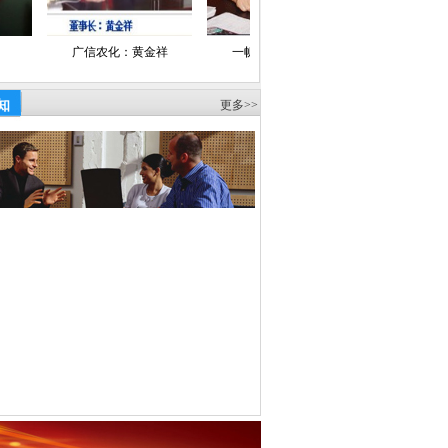
..
广信农化：黄金祥
一帆生物：吴正绍
众邦：黄自云
资导报、经济日报、中国经营报、
知
更多>>
1
世纪经济报道、经济观察报、财经时报、
济参考报、证券日报、中国经济时报、
国经济导报、工商导报、财富时报、
京报、深圳商报、重庆晚报、中国证券报、
理日报、财富时报、乡镇企业导报、中国产
新闻、工商导报社、中华合作时报
、慧聪网、中国化工报
·
中化新网、
能网、中国农药百强网、中国农药网、
、中国无机盐工业协会网、中国复合肥
强官方网、中心网、新华网、中国化工信
、东方财富网、中华商务网、金光农业
维资讯、世易化工网、民工网、万隆证券