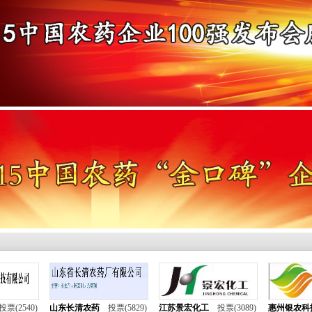
中国农资网
农药企业网
中国肥料企
安宁生活网
投票(2540)
山东长清农药
投票(5829)
江苏景宏化工
投票(3089)
惠州银农科