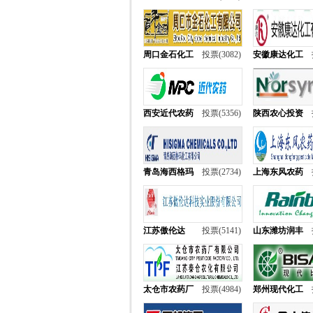
周口金石化工
投票(3082)
安徽康达化工
西安近代农药
投票(5356)
陕西农心投资
青岛海西格玛
投票(2734)
上海东风农药
江苏傲伦达
投票(5141)
山东潍坊润丰
太仓市农药厂
投票(4984)
郑州现代化工