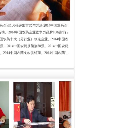
中国农药百强评委会主任
媒大学 教授 博导
：
农药企业100强评出方式与方法 2014中国农药企
国务院发展研究中心研究员
行榜、2014中国农药企业竞争力品牌100强排行
4中国农药十大（分行业）领先企业、2014中国农
级职称专家评审委员会主任
强、2014中国农药杀菌剂50强、2014中国农药
中国化工情报信息协会资深副会长
、2014中国农药支农供销商、2014中国农药”...
中国农药企业发展报告 主编
学会农药专业委员会副秘书长
原化工部机关单位宣传部长
中国石油和化学工业协会
和化工网常务副总编辑
中国化工经济技术发展中心处长
中国石油和化学工业协会
油和化工网工程师