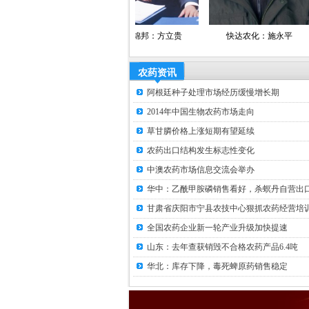
文新
安徽锦邦：方立贵
快达农化：施永平
微科生
农药资讯
阿根廷种子处理市场经历缓慢增长期
2014年中国生物农药市场走向
草甘膦价格上涨短期有望延续
农药出口结构发生标志性变化
中澳农药市场信息交流会举办
华中：乙酰甲胺磷销售看好，杀螟丹自营出口.
甘肃省庆阳市宁县农技中心狠抓农药经营培训.
全国农药企业新一轮产业升级加快提速
山东：去年查获销毁不合格农药产品6.4吨
华北：库存下降，毒死蜱原药销售稳定