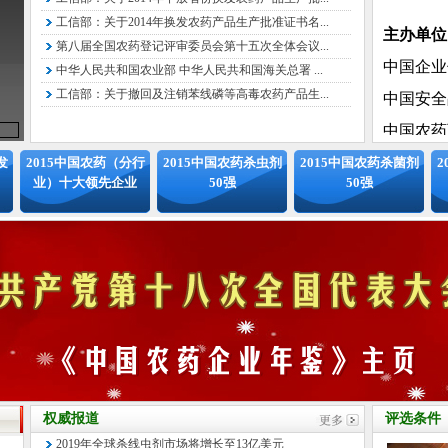
主办单
工信部：关于2014年换发农药产品生产批准证书名...
第八届全国农药登记评审委员会第十五次全体会议...
中国企业
中华人民共和国农业部 中华人民共和国海关总署 ...
中国安全
工信部：关于撤回及注销苯线磷等高毒农药产品生...
中国农药
中国农药
发
2015中国农药（分行
2015中国农药杀虫剂
2015中国农药杀菌剂
2
承办单位
业）十大领先企业
50强
50强
北京国信
组委会
拟邀请中
化工情报
息中心、
协会农药
专家委员
权威报道
评选条件
特邀顾问
2019年全球杀线虫剂市场将增长至13亿美元