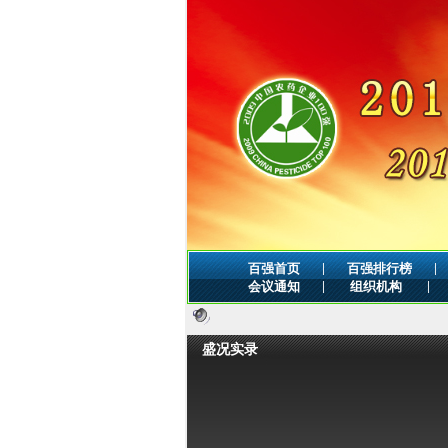
|
|
百强首页
百强排行榜
|
|
会议通知
组织机构
盛况实录