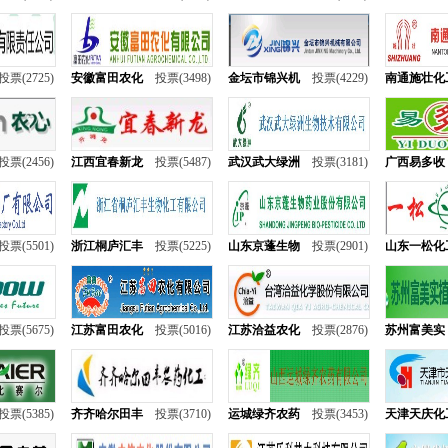
投票(2725)
安徽富田农化
投票(3498)
金坛市锦兴机
投票(4229)
南通施壮化
投票(2456)
江西宜春新龙
投票(5487)
武汉武大绿洲
投票(3181)
广西易多收
投票(5501)
浙江桐庐汇丰
投票(5225)
山东京蓬生物
投票(2901)
山东一松化
投票(5675)
江苏富田农化
投票(5016)
江苏洽益农化
投票(2876)
苏州富美实
投票(5385)
齐齐哈尔田丰
投票(3710)
运城绿齐农药
投票(3453)
天津天庆化