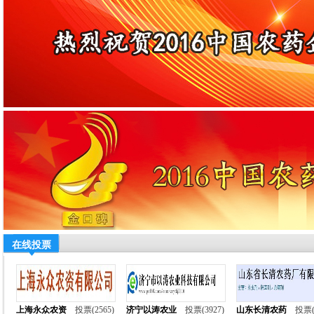
在线投票
上海永众农资
投票(2565)
济宁以涛农业
投票(3927)
山东长清农药
投票(