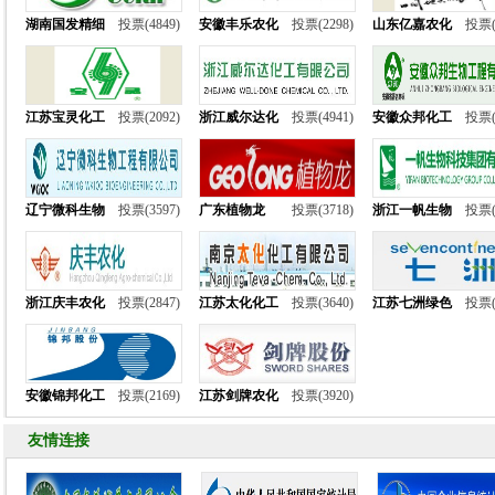
湖南国发精细
投票(4849)
安徽丰乐农化
投票(2298)
山东亿嘉农化
投票(
江苏宝灵化工
投票(2092)
浙江威尔达化
投票(4941)
安徽众邦化工
投票(
辽宁微科生物
投票(3597)
广东植物龙
投票(3718)
浙江一帆生物
投票(
浙江庆丰农化
投票(2847)
江苏太化化工
投票(3640)
江苏七洲绿色
投票(
安徽锦邦化工
投票(2169)
江苏剑牌农化
投票(3920)
友情连接