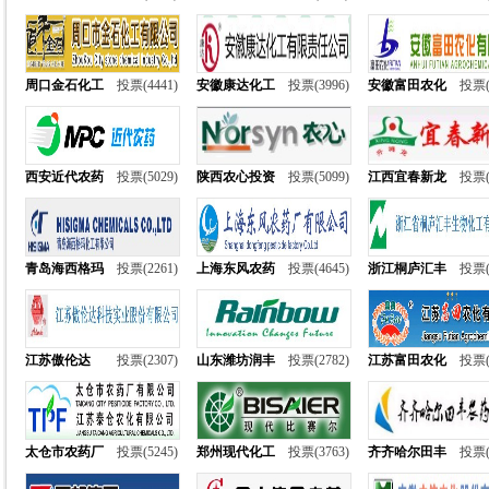
周口金石化工
投票(4441)
安徽康达化工
投票(3996)
安徽富田农化
投票(
西安近代农药
投票(5029)
陕西农心投资
投票(5099)
江西宜春新龙
投票(
青岛海西格玛
投票(2261)
上海东风农药
投票(4645)
浙江桐庐汇丰
投票(
江苏傲伦达
投票(2307)
山东潍坊润丰
投票(2782)
江苏富田农化
投票(
太仓市农药厂
投票(5245)
郑州现代化工
投票(3763)
齐齐哈尔田丰
投票(