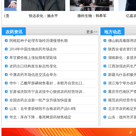
快达农化：施永平
微科生物：韩希军
亿嘉农化：褚
农药资讯
更多>>
地方动态
阿根廷种子处理市场经历缓慢增长期
佛山购高毒限用
2014年中国生物农药市场走向
陕西全省农资打假
草甘膦价格上涨短期有望延续
湖南新化：多措并
农药出口结构发生标志性变化
江西加强农药生
中澳农药市场信息交流会举办
新疆乌什县积极
华中：乙酰甲胺磷销售看好，杀螟丹自营出口...
浙江海宁举办农
甘肃省庆阳市宁县农技中心狠抓农药经营培训...
重庆市巴南区严
全国农药企业新一轮产业升级加快提速
规范农药经营市场
山东：去年查获销毁不合格农药产品6.4吨
北京市农药检定
华北：库存下降，毒死蜱原药销售稳定
山东：德州市开展