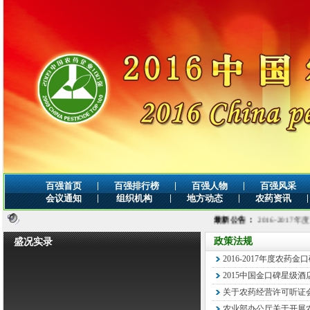
|
|
|
百强首页
百强排行榜
百强人物
百强风采
|
|
|
|
会议通知
组织机构
地方动态
农药资讯
最新公告：
2016-2017年度农药金
政策法规
盛况实录
2016-2017年度农药
2015中国金口碑星级
关于农药经营许可听证
农业部办公厅关于开展农