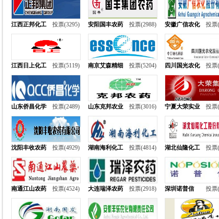
江西正邦化工
投票(3295)
安阳国丰农药
投票(2988)
安徽广信农化
投票(
江西日上化工
投票(5119)
南京艾森精细
投票(5204)
四川国光农化
投票(
山东侨昌化学
投票(2489)
山东克邦农业
投票(3016)
宁夏大荣实业
投票(
沈阳丰收农药
投票(4929)
湖南海利化工
投票(4814)
湖北仙隆化工
投票(
南通江山农药
投票(4524)
大连瑞泽农药
投票(2918)
深圳诺普信
投票(