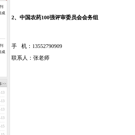
会刊
组成
2、中国农药100强评审委员会会务组
手 机：13552790909
会刊
组成
联系人：张老师
多>>
-13
-13
-13
-13
-15
-15