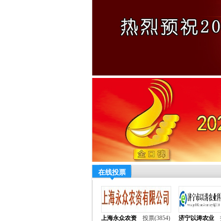
在线投票
上海永众农资
投票(3854)
济宁以涛农业