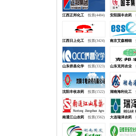
江西正邦化工
投票(4484)
安阳国丰农药
江西日上化工
投票(3424)
南京艾森精细
山东侨昌化学
投票(3323)
山东克邦农业
沈阳丰收农药
投票(1522)
湖南海利化工
南通江山农药
投票(3562)
大连瑞泽农药