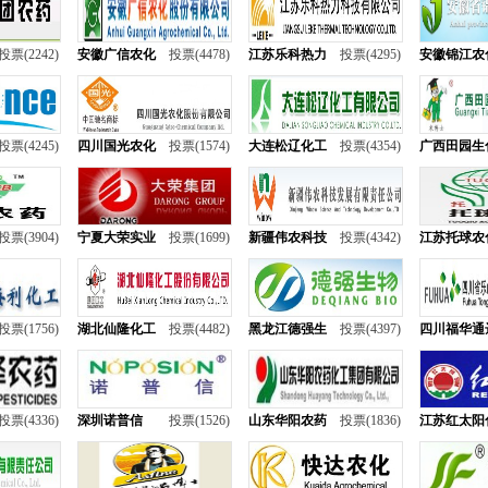
投票(2242)
安徽广信农化
投票(4478)
江苏乐科热力
投票(4295)
安徽锦江农
投票(4245)
四川国光农化
投票(1574)
大连松辽化工
投票(4354)
广西田园生
投票(3904)
宁夏大荣实业
投票(1699)
新疆伟农科技
投票(4342)
江苏托球农
投票(1756)
湖北仙隆化工
投票(4482)
黑龙江德强生
投票(4397)
四川福华通
投票(4336)
深圳诺普信
投票(1526)
山东华阳农药
投票(1836)
江苏红太阳