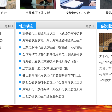
经
经
合作网络
宝灵化工：朱文新
安徽锦邦：方立贵
快达农化：施永平
网易新闻网
中国化工节
更多>>
地方动态
更多>>
会议通
中国脱硫网
网
、
..
安徽省化工园区开始认定！不满足条件将被取...
中国化肥百
息网
..
海南省农业农村厅关于海南经济特区禁止生产...
临沂农资网
..
山东美罗福拟建设戊唑醇、嘧菌酯、丙硫菌唑...
网、
全球柑橘市场首个兼具信息素与天然除虫菊农...
数字网、卡
关于召开“
网、
青海省小麦农药减施技术取得新突破（图）
药产业转
中国农资网
先进，宣
辽宁凌源：肥药双减 量质齐增（图）
农药企业网
药百强企
佛山购高毒限用农药拟实名台账需存2年以上
中国肥料企
企业做大
安宁生活网
陕西全省农资打假监管工作会在高毒农药定点...
湖南新化：多措并举，开创新化农药监管新局...
江西加强农药生产经营源头监管