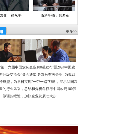
理日报、财富时报、乡镇企业导报、中国产
新闻、工商导报社、中华合作时报
微科生物：韩希军
亿嘉农化：褚爱玲
国发：胡
、慧聪网、中国化工报
·
中化新网、
能网、中国农药百强网、中国农药网、
知
更多>>
、中国无机盐工业协会网、中国复合肥
强官方网、中心网、新华网、中国化工信
、东方财富网、中华商务网、金光农业
维资讯、世易化工网、民工网、万隆证券
第十六届中国农药企业100强发布 暨2024中国农
型升级交流会”参会通知 各农药有关企业: 为表彰
、中华磷化工网、中国化工资讯网、中国
传典型，为早日实现“一带一路”战略，展示我国农
、
业的行业风采，总结和分析各获得中国农药100强
业网、万客化工论坛、中国农业网、
、做强的经验，加快企业发展壮大步...
、环渤海区域信息网