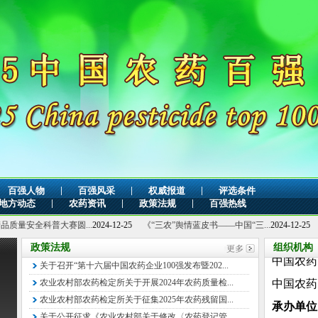
主办单
|
|
|
百强人物
百强风采
权威报道
评选条件
中国企业
|
|
|
地方动态
农药资讯
政策法规
百强热线
中国安全
大赛圆...
2024-12-25
《“三农”舆情蓝皮书——中国“三...
2024-12-25
198个农业
政策法规
组织机构
中国农药
关于召开“第十六届中国农药企业100强发布暨202...
中国农药
农业农村部农药检定所关于开展2024年农药质量检...
承办单位
农业农村部农药检定所关于征集2025年农药残留国...
北京国信
关于公开征求《农业农村部关于修改〈农药登记管...