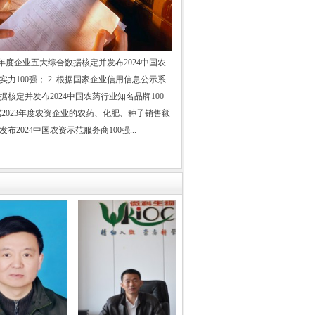
学会农药专业委员会副秘书长
原化工部机关单位宣传部长
23年度企业五大综合数据核定并发布2024中国农
中国石油和化学工业协会
实力100强； 2. 根据国家企业信用信息公示系
和化工网常务副总编辑
据核定并发布2024中国农药行业知名品牌100
中国化工经济技术发展中心处长
根据2023年度农资企业的农药、化肥、种子销售额
布2024中国农资示范服务商100强...
中国石油和化学工业协会
油和化工网工程师
..
资导报、经济日报、中国经营报、
1
世纪经济报道、经济观察报、财经时报、
济参考报、证券日报、中国经济时报、
国经济导报、工商导报、财富时报、
京报、深圳商报、重庆晚报、中国证券报、