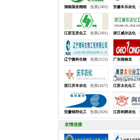
湖南国发精细
投票(2403)
安徽丰乐农化
江苏宝灵化工
投票(2491)
浙江威尔达化
辽宁微科生物
投票(3122)
广东植物龙
浙江庆丰农化
投票(4427)
江苏太化化工
安徽锦邦化工
投票(3626)
江苏剑牌农化
友情连接