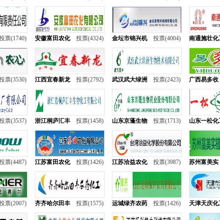
投票(1740)
安徽富田农化
投票(4324)
金坛市锦兴机
投票(4004)
南通施壮化
投票(3530)
江西宜春新龙
投票(2792)
武汉武大绿洲
投票(2423)
广西易多收
投票(3537)
浙江桐庐汇丰
投票(1458)
山东京蓬生物
投票(1713)
山东一松化
投票(4487)
江苏富田农化
投票(1426)
江苏洽益农化
投票(3987)
苏州富美实
投票(2007)
齐齐哈尔田丰
投票(1575)
运城绿齐农药
投票(1426)
天津天庆化