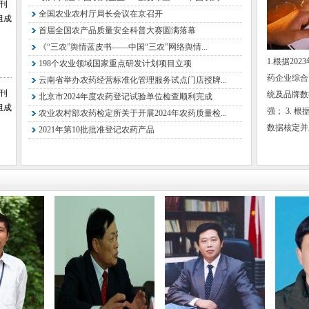
会刊
全国农业农村厅局长会议在京召开
组成
中国化工
首届全国农产品质量安全科普大赛圆满落幕
曲祚民 
《“三农”舆情蓝皮书——中国“三农”网络舆情...
1.根据20
198个农业领域国家重点研发计划项目立项
李 铁 
药企业综合
云南省举办农药经营标准化管理服务试点门店授牌...
国家石油
会刊
统及品牌数
北京市2024年度农药登记试验单位检查顺利完成
组成
张 华 
强； 3. 
农业农村部农药检定所关于开展2024年农药质量检...
数据核定并发
2021年第10批批准登记农药产品
黄卫卫 
国家石
承办支持
正在洽谈.
媒体支持
农
2
经
中
新