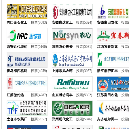
周口金石化工
投票(3683)
安徽康达化工
投票(5024)
安徽富田农化
投票(
西安近代农药
投票(5160)
陕西农心投资
投票(5081)
江西宜春新龙
投票(
青岛海西格玛
投票(4959)
上海东风农药
投票(3057)
浙江桐庐汇丰
投票(
江苏傲伦达
投票(4287)
山东潍坊润丰
投票(5302)
江苏富田农化
投票(
太仓市农药厂
投票(2657)
郑州现代化工
投票(5046)
齐齐哈尔田丰
投票(