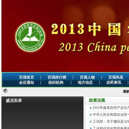
|
|
|
百强首页
百强排行榜
百强人物
百强风采
|
|
|
|
会议通知
组织机构
地方动态
农药资讯
最新公告：
政策法规
盛况实录
2012年换发农药产品生
中华人民共和国农业部 中
工信部：关于撤回及注销
工业和信息化部拟备案的2