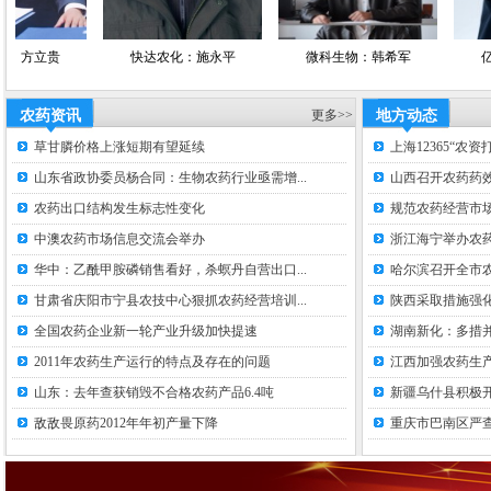
贵
快达农化：施永平
微科生物：韩希军
亿嘉农化
农药资讯
更多>>
地方动态
草甘膦价格上涨短期有望延续
上海12365“农
山东省政协委员杨合同：生物农药行业亟需增...
山西召开农药药
农药出口结构发生标志性变化
规范农药经营市场
中澳农药市场信息交流会举办
浙江海宁举办农
华中：乙酰甲胺磷销售看好，杀螟丹自营出口...
哈尔滨召开全市
甘肃省庆阳市宁县农技中心狠抓农药经营培训...
陕西采取措施强
全国农药企业新一轮产业升级加快提速
湖南新化：多措并
2011年农药生产运行的特点及存在的问题
江西加强农药生
山东：去年查获销毁不合格农药产品6.4吨
新疆乌什县积极
敌敌畏原药2012年年初产量下降
重庆市巴南区严