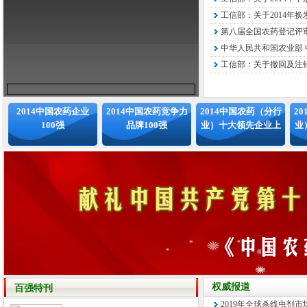
工信部：关于2014年换
第八届全国农药登记评审
中华人民共和国农业部 中
工信部：关于撤回及注销
2014中国农药企业
2014中国农药竞争力
2014中国农药（分行
2
100强
品牌100强
业）十大领先企业上
业
权威报道
百强特刊
2019年全球杀线虫剂市