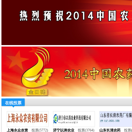
在线投票
上海永众农资
投票(5772)
济宁以涛农业
投票(3764)
山东长清农药
投票(