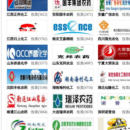
江西正邦化工
投票(5612)
安阳国丰农药
投票(2471)
安徽广信农化
投票(
江西日上化工
投票(5762)
南京艾森精细
投票(2643)
四川国光农化
投票(
山东侨昌化学
投票(5577)
山东克邦农业
投票(4097)
宁夏大荣实业
投票(
沈阳丰收农药
投票(5149)
湖南海利化工
投票(4710)
湖北仙隆化工
投票(
南通江山农药
投票(5664)
大连瑞泽农药
投票(5678)
深圳诺普信
投票(