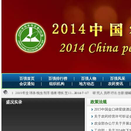
|
|
|
百强首页
百强排行榜
百强人物
百强风采
|
|
|
|
会议通知
组织机构
地方动态
农药资讯
：
2019年全球杀线虫剂市场将增长至13...
2014-7-17
研究人员呼吁出台新烟碱类农药及氟
政策法规
盛况实录
2015中国金口碑星级
关于农药经营许可听证
农业部办公厅关于开展农
工信部：关于2014年下