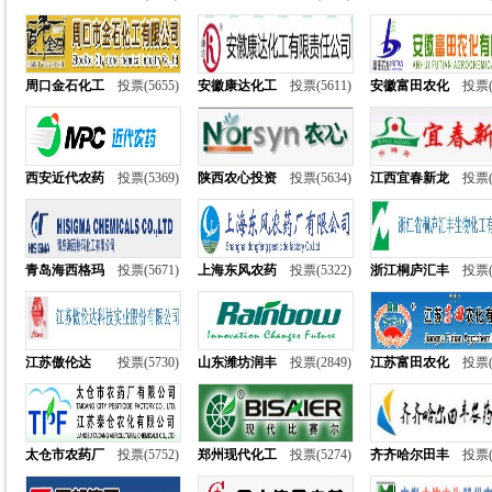
周口金石化工
投票(5655)
安徽康达化工
投票(5611)
安徽富田农化
投票(
西安近代农药
投票(5369)
陕西农心投资
投票(5634)
江西宜春新龙
投票(
青岛海西格玛
投票(5671)
上海东风农药
投票(5322)
浙江桐庐汇丰
投票(
江苏傲伦达
投票(5730)
山东潍坊润丰
投票(2849)
江苏富田农化
投票(
太仓市农药厂
投票(5752)
郑州现代化工
投票(5274)
齐齐哈尔田丰
投票(