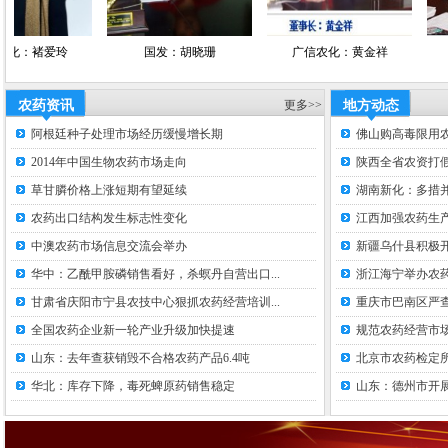
褚爱玲
国发：胡晓珊
广信农化：黄金祥
一帆生
农药资讯
更多>>
地方动态
阿根廷种子处理市场经历缓慢增长期
佛山购高毒限用
2014年中国生物农药市场走向
陕西全省农资打假
草甘膦价格上涨短期有望延续
湖南新化：多措并
农药出口结构发生标志性变化
江西加强农药生
中澳农药市场信息交流会举办
新疆乌什县积极
华中：乙酰甲胺磷销售看好，杀螟丹自营出口...
浙江海宁举办农
甘肃省庆阳市宁县农技中心狠抓农药经营培训...
重庆市巴南区严
全国农药企业新一轮产业升级加快提速
规范农药经营市场
山东：去年查获销毁不合格农药产品6.4吨
北京市农药检定
华北：库存下降，毒死蜱原药销售稳定
山东：德州市开展