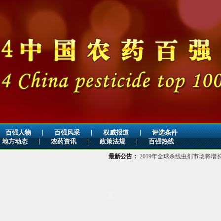
|
|
|
百强人物
百强风采
权威报道
评选条件
|
|
|
地方动态
农药资讯
政策法规
百强热线
最新公告：
2019年全球杀线虫剂市场将增长至13.