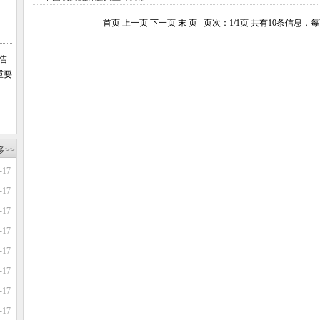
首页 上一页 下一页 末 页 页次：1/1页 共有10条信息，每
报告
重要
多>>
-17
-17
-17
-17
-17
-17
-17
-17