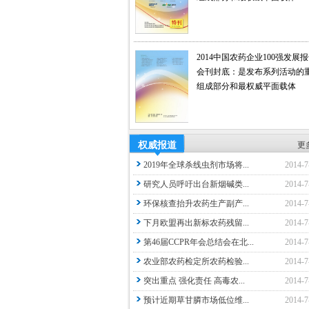
2014中国农药企业100强发展
会刊封底：是发布系列活动的
组成部分和最权威平面载体
权威报道
更
2019年全球杀线虫剂市场将...
2014-7
研究人员呼吁出台新烟碱类...
2014-7
环保核查抬升农药生产副产...
2014-7
下月欧盟再出新标农药残留...
2014-7
第46届CCPR年会总结会在北...
2014-7
农业部农药检定所农药检验...
2014-7
突出重点 强化责任 高毒农...
2014-7
预计近期草甘膦市场低位维...
2014-7