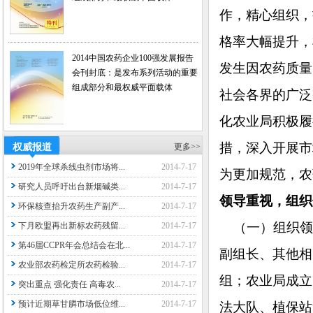
作，精心组织，
格率大幅提升，
2014中国农药企业100强发展报告
发生因农药质量
会刊封底：是发布系列活动的重要
组成部分和最权威平面载体
社会各界的广泛
化农业局积极履
措，深入开展市
权威报道
更多>>
2019年全球杀线虫剂市场将...
2014-7-17
为更加规范，
研究人员呼吁出台新烟碱类...
2014-7-17
领导重视，组织
环保核查抬升农药生产副产...
2014-7-17
（一）组织领
下月欧盟再出新标农药残留...
2014-7-17
第46届CCPR年会总结会在北...
2014-7-17
副组长、其他相
农业部农药检定所农药检验...
2014-7-17
组；农业局成立
突出重点 强化责任 高毒农...
2014-7-17
预计近期草甘膦市场低位维...
2014-7-17
法大队、植保站