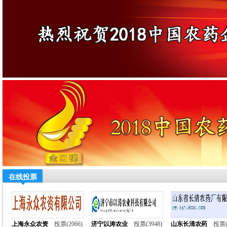
在线投票
上海永众农资
投票(2066)
济宁以涛农业
投票(3948)
山东长清农药
投票(