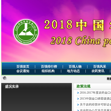
|
|
|
百强首页
百强排行榜
百强人物
百强风采
|
|
|
|
会议通知
组织机构
地方动态
农药资讯
最新公告
政策法规
盛况实录
2016-2017年度农药
2015中国金口碑星级
关于农药经营许可听证
农业部办公厅关于开展农