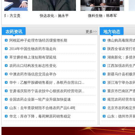
立贵
快达农化：施永平
微科生物：韩希军
亿嘉农
农药资讯
更多>>
地方动态
阿根廷种子处理市场经历缓慢增长期
佛山购高毒限用
2014年中国生物农药市场走向
陕西全省农资打假
草甘膦价格上涨短期有望延续
湖南新化：多措并
农药出口结构发生标志性变化
江西加强农药生
中澳农药市场信息交流会举办
新疆乌什县积极
华中：乙酰甲胺磷销售看好，杀螟丹自营出口...
浙江海宁举办农
甘肃省庆阳市宁县农技中心狠抓农药经营培训...
重庆市巴南区严
全国农药企业新一轮产业升级加快提速
规范农药经营市场
山东：去年查获销毁不合格农药产品6.4吨
北京市农药检定
华北：库存下降，毒死蜱原药销售稳定
山东：德州市开展