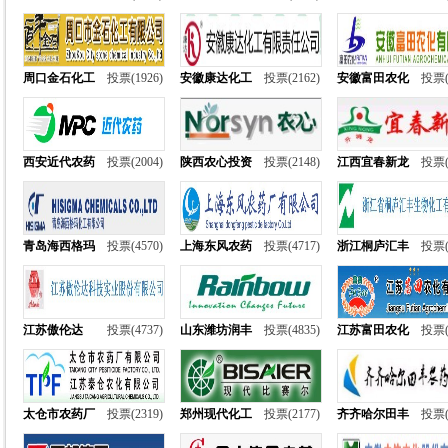
周口金石化工
投票(1926)
安徽康达化工
投票(2162)
安徽富田农化
投票(
西安近代农药
投票(2004)
陕西农心投资
投票(2148)
江西宜春新龙
投票(
青岛海西格玛
投票(4570)
上海东风农药
投票(4717)
浙江桐庐汇丰
投票(
江苏傲伦达
投票(4737)
山东潍坊润丰
投票(4835)
江苏富田农化
投票(
太仓市农药厂
投票(2319)
郑州现代化工
投票(2177)
齐齐哈尔田丰
投票(