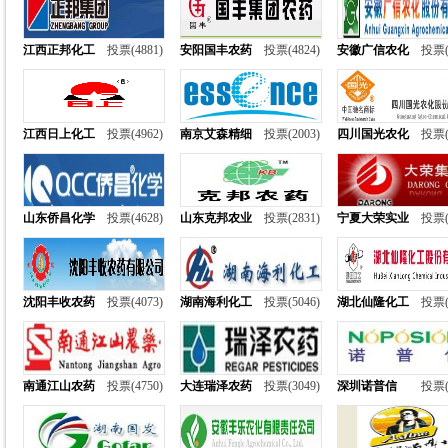
江西正邦化工
投票(4881)
安阳国丰农药
投票(4824)
安徽广信农化
投票(
江西日上化工
投票(4962)
南京艾森精细
投票(2003)
四川国光农化
投票(
山东侨昌化学
投票(4628)
山东克邦农业
投票(2831)
宁夏大荣实业
投票(
沈阳丰收农药
投票(4073)
湖南海利化工
投票(5046)
湖北仙隆化工
投票(
南通江山农药
投票(4750)
大连瑞泽农药
投票(3049)
深圳诺普信
投票(