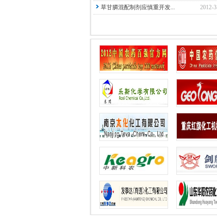
草甘膦混配制剂应慎重开发...
2012-3