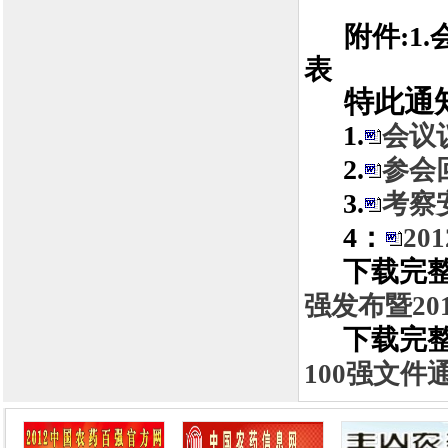
附件
:1.
表
特此通
1.
会议议
2.
参会回
3.
考察安
4：
20
下载完
强发布暨20
下载完
100强文件通