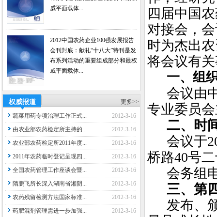
威平面载体...
四届中国农
对接会，会
2012中国农药企业100强发展报告
时为杰出农
会刊封底：献礼“十八大”特刊是发
将会议有关
布系列活动的重要组成部分和最权
威平面载体...
一、组
会议由
权威报道
更多>>
专业委员会
蔬菜用药专项治理工作正式...
2012-3-16
二、时
由农业部农药检定所主持的...
2012-3-16
会议于
2
农业部农药检定所2011年度...
2012-3-16
桥路
40
号二
2011年农药临时登记呈现四...
2012-3-16
会务组
全国农药管理工作座谈会暨...
2012-3-16
隋鹏飞所长深入湖南省湘阴...
2012-3-16
三、第
农药残留检测方法国家标准...
2012-3-16
发布、
药肥混剂管理需进一步加强...
2012-3-16