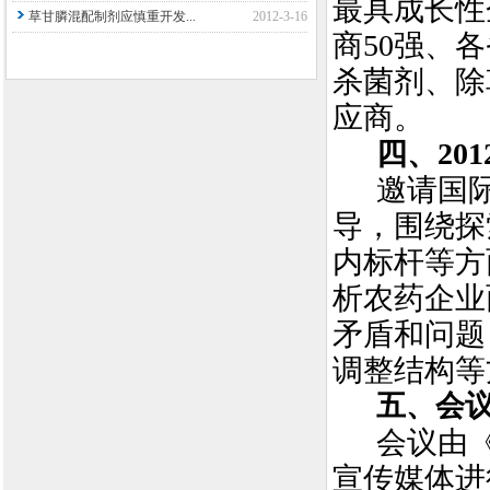
最具成长性
草甘膦混配制剂应慎重开发...
2012-3-16
商
50
强、各
杀菌剂、除
应商。
四、
201
邀请国
导，围绕探
内标杆等方
析农药企业
矛盾和问题
调整结构等
五、会
会议由
宣传媒体进