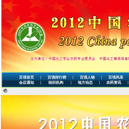
|
|
|
百强首页
百强排行榜
百强人物
百强风采
|
|
|
|
会议通知
组织机构
地方动态
农药资讯