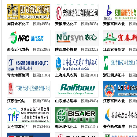
周口金石化工
投票(4955)
安徽康达化工
投票(5035)
安徽富田农化
投票(
西安近代农药
投票(5203)
陕西农心投资
投票(2322)
江西宜春新龙
投票(
青岛海西格玛
投票(2183)
上海东风农药
投票(5031)
浙江桐庐汇丰
投票(
江苏傲伦达
投票(2388)
山东潍坊润丰
投票(4943)
江苏富田农化
投票(
太仓市农药厂
投票(3448)
郑州现代化工
投票(5134)
齐齐哈尔田丰
投票(