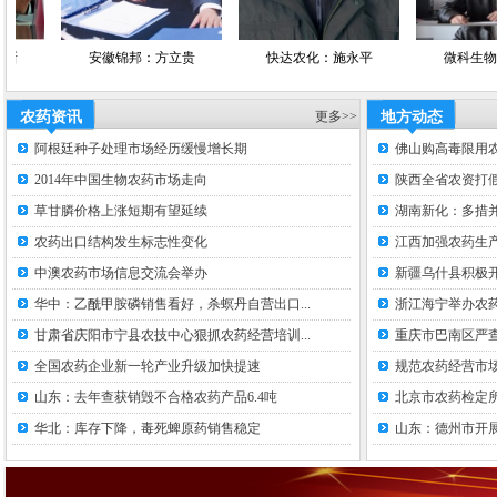
安徽锦邦：方立贵
快达农化：施永平
微科生物：韩希
农药资讯
更多>>
地方动态
阿根廷种子处理市场经历缓慢增长期
佛山购高毒限用
2014年中国生物农药市场走向
陕西全省农资打假
草甘膦价格上涨短期有望延续
湖南新化：多措并
农药出口结构发生标志性变化
江西加强农药生
中澳农药市场信息交流会举办
新疆乌什县积极
华中：乙酰甲胺磷销售看好，杀螟丹自营出口...
浙江海宁举办农
甘肃省庆阳市宁县农技中心狠抓农药经营培训...
重庆市巴南区严
全国农药企业新一轮产业升级加快提速
规范农药经营市场
山东：去年查获销毁不合格农药产品6.4吨
北京市农药检定
华北：库存下降，毒死蜱原药销售稳定
山东：德州市开展