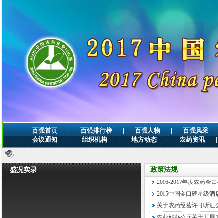
|
|
|
百强首页
百强排行榜
百强人物
百强风采
|
|
|
|
会议通知
组织机构
地方动态
农药资讯
政策法规
盛况实录
2016-2017年度农药
2015中国金口碑星级
关于农药经营许可听证
农业部办公厅关于开展农