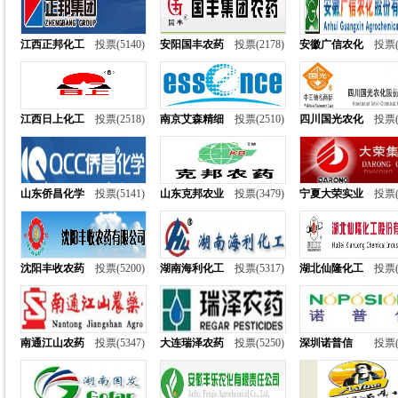
江西正邦化工
投票(5140)
安阳国丰农药
投票(2178)
安徽广信农化
投票(
江西日上化工
投票(2518)
南京艾森精细
投票(2510)
四川国光农化
投票(
山东侨昌化学
投票(5141)
山东克邦农业
投票(3479)
宁夏大荣实业
投票(
沈阳丰收农药
投票(5200)
湖南海利化工
投票(5317)
湖北仙隆化工
投票(
南通江山农药
投票(5347)
大连瑞泽农药
投票(5250)
深圳诺普信
投票(