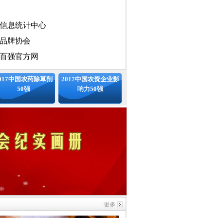
位
信息统计中心
品牌协会
百强官方网
100强工作委员会
017中国农药除草剂
2017中国农资企业影
50强
响力50强
国化文化发展中心
国化工学会农药专业委员会、中国
信息协会、国家统计局中国统计信
标准中国发展联盟、中国安全品牌
专业委员会
会（排名不分先后）
：