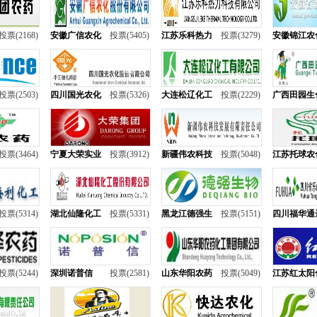
投票(2168)
安徽广信农化
投票(5405)
江苏乐科热力
投票(3279)
安徽锦江农
投票(2503)
四川国光农化
投票(5326)
大连松辽化工
投票(2229)
广西田园生
投票(3464)
宁夏大荣实业
投票(3912)
新疆伟农科技
投票(5048)
江苏托球农
投票(5314)
湖北仙隆化工
投票(5331)
黑龙江德强生
投票(5151)
四川福华通
投票(5244)
深圳诺普信
投票(2581)
山东华阳农药
投票(5049)
江苏红太阳