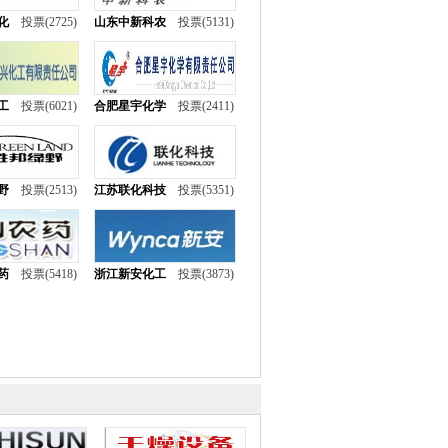
化
投票(2725)
山东中新科农
投票(5131)
工
投票(6021)
合肥星宇化学
投票(2411)
野
投票(2513)
江苏联化科技
投票(5351)
药
投票(5418)
浙江新安化工
投票(3873)