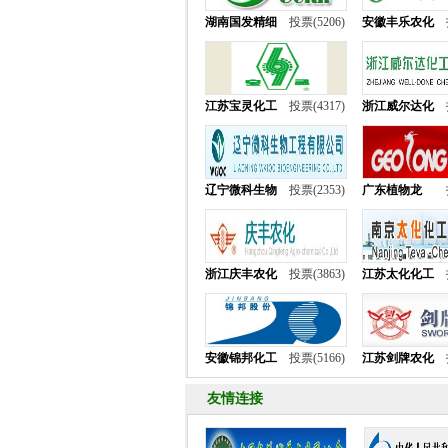
湖南国发精细
投票(5206)
安徽丰乐农化
江苏宝灵化工
投票(4317)
浙江威尔达化
辽宁微科生物
投票(2353)
广东植物龙
浙江庆丰农化
投票(3863)
江苏太化化工
安徽锦邦化工
投票(5166)
江苏剑牌农化
友情连接