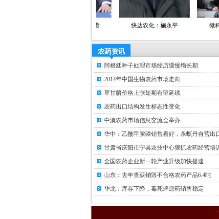
安徽锦邦：方立贵
快达农化：施永平
微科生物：韩希军
农药资讯
阿根廷种子处理市场经历缓慢增长期
2014年中国生物农药市场走向
草甘膦价格上涨短期有望延续
农药出口结构发生标志性变化
中澳农药市场信息交流会举办
华中：乙酰甲胺磷销售看好，杀螟丹自营出口.
甘肃省庆阳市宁县农技中心狠抓农药经营培训.
全国农药企业新一轮产业升级加快提速
山东：去年查获销毁不合格农药产品6.4吨
华北：库存下降，毒死蜱原药销售稳定