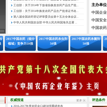
主办单
工信部：关于2014年下放省份换发农药产品生产批...
中国企业
工信部：关于2014年换发农药产品生产批准证书名...
中国安全
第八届全国农药登记评审委员会第十五次全体会议...
中华人民共和国农业部 中华人民共和国海关总署 ...
中国农药
中国农药
承办单位
与
2017中国农药（细分
2017中国农药杀虫剂
2017中国农药杀菌剂
2
强
领域）竞争力10强
50强
50强
北京国信
组委会
拟邀请中
化工情报
息中心、
协会农药
专家委员
特邀顾问
权威报道
评选条件
2016-2017年度农药金口碑30强重磅发布