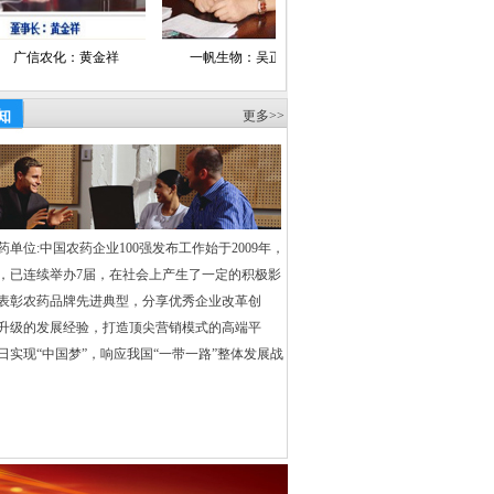
..
黄金祥
一帆生物：吴正绍
众邦：黄自云
宝灵化
资导报、经济日报、中国经营报、
知
更多>>
1
世纪经济报道、经济观察报、财经时报、
济参考报、证券日报、中国经济时报、
国经济导报、工商导报、财富时报、
京报、深圳商报、重庆晚报、中国证券报、
理日报、财富时报、乡镇企业导报、中国产
新闻、工商导报社、中华合作时报
药单位:中国农药企业100强发布工作始于2009年，
，已连续举办7届，在社会上产生了一定的积极影
、慧聪网、中国化工报
·
中化新网、
表彰农药品牌先进典型，分享优秀企业改革创
能网、中国农药百强网、中国农药网、
升级的发展经验，打造顶尖营销模式的高端平
、中国无机盐工业协会网、中国复合肥
日实现“中国梦”，响应我国“一带一路”整体发展战
强官方网、中心网、新华网、中国化工信
、东方财富网、中华商务网、金光农业
维资讯、世易化工网、民工网、万隆证券