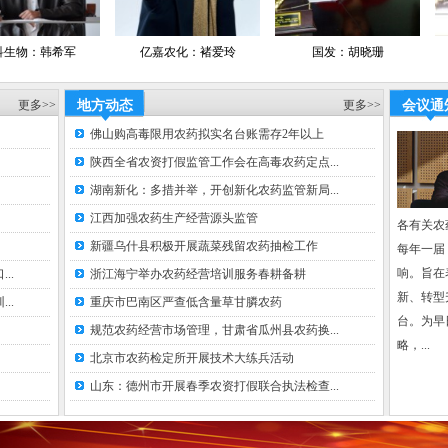
承办支持
正在洽谈.
亿嘉农化：褚爱玲
国发：胡晓珊
广信农化：
媒体支持
农
更多>>
地方动态
更多>>
会议通
2
经
佛山购高毒限用农药拟实名台账需存2年以上
中
陕西全省农资打假监管工作会在高毒农药定点...
新
湖南新化：多措并举，开创新化农药监管新局...
经
江西加强农药生产经营源头监管
经
各有关农
合作网络
新疆乌什县积极开展蔬菜残留农药抽检工作
每年一届
网易新闻网
响。旨在
..
浙江海宁举办农药经营培训服务春耕备耕
中国化工节
新、转型
..
重庆市巴南区严查低含量草甘膦农药
中国脱硫网
网
、
台。为早
规范农药经营市场管理，甘肃省瓜州县农药换...
中国化肥百
略，...
息网
北京市农药检定所开展技术大练兵活动
临沂农资网
山东：德州市开展春季农资打假联合执法检查...
网、
数字网、卡
网、