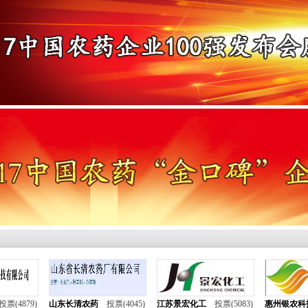
中国农资网
农药企业网
中国肥料企
安宁生活网
投票(4879)
山东长清农药
投票(4045)
江苏景宏化工
投票(5083)
惠州银农科