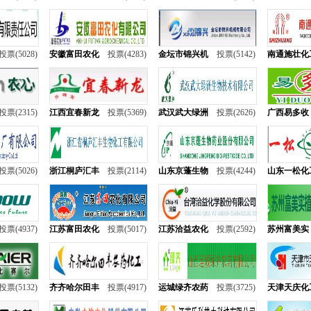
投票(5028)
安徽富田农化
投票(4283)
金坛市锦兴机
投票(5142)
南通施壮化
投票(2315)
江西宜春新龙
投票(5369)
武汉武大绿洲
投票(2626)
广西易多收
投票(5026)
浙江桐庐汇丰
投票(2114)
山东京蓬生物
投票(4244)
山东一松化
投票(4937)
江苏富田农化
投票(5017)
江苏洽益农化
投票(2592)
苏州富美实
投票(5132)
齐齐哈尔田丰
投票(4917)
运城绿齐农药
投票(3725)
天津天庆化