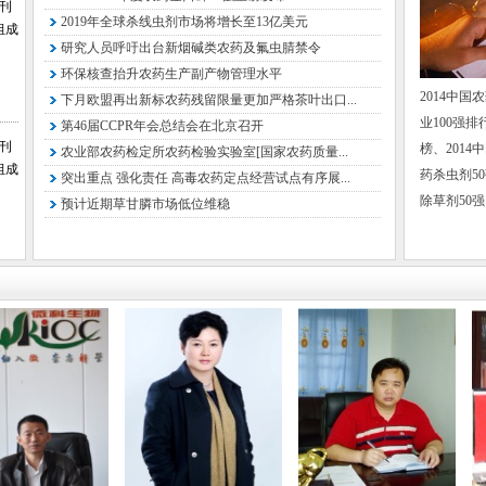
仪名海 
会刊
2019年全球杀线虫剂市场将增长至13亿美元
组成
中国传
研究人员呼吁出台新烟碱类农药及氟虫腈禁令
特邀委员
环保核查抬升农药生产副产物管理水平
2014中国
下月欧盟再出新标农药残留限量更加严格茶叶出口...
徐东华 
业100强排
第46届CCPR年会总结会在北京召开
国资委高
会刊
榜、201
农业部农药检定所农药检验实验室[国家农药质量...
组成
王有成 
药杀虫剂50
突出重点 强化责任 高毒农药定点经营试点有序展...
除草剂50强
预计近期草甘膦市场低位维稳
张敏恒 
中国化工
曲祚民 
李 铁 
国家石油
张 华 
黄卫卫 
国家石