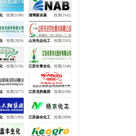
化
投票(5190)
淄博新农基
投票(3142)
化
投票(2829)
山东先达化工
投票(5265)
化
投票(5136)
江苏长青农化
投票(5248)
达
投票(3277)
江苏克胜集团
投票(6190)
化
投票(5393)
江苏扬农化工
投票(3099)