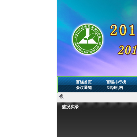
|
|
百强首页
百强排行榜
|
|
会议通知
组织机构
盛况实录