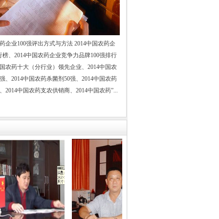
中国农药百强评委会主任
媒大学 教授 博导
：
农药企业100强评出方式与方法 2014中国农药企
国务院发展研究中心研究员
行榜、2014中国农药企业竞争力品牌100强排行
级职称专家评审委员会主任
4中国农药十大（分行业）领先企业、2014中国农
中国化工情报信息协会资深副会长
强、2014中国农药杀菌剂50强、2014中国农药
、2014中国农药支农供销商、2014中国农药”...
中国农药企业发展报告 主编
学会农药专业委员会副秘书长
原化工部机关单位宣传部长
中国石油和化学工业协会
和化工网常务副总编辑
中国化工经济技术发展中心处长
中国石油和化学工业协会
油和化工网工程师