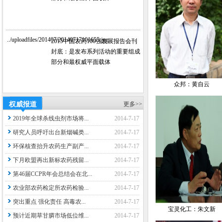
../uploadfiles/201407/20140717101655.jpg
2015中国农药100强发展报告会刊
封底：是发布系列活动的重要组成
部分和最权威平面载体
众邦：黄自云
权威报道
更多>>
2019年全球杀线虫剂市场将...
2014-7-17
研究人员呼吁出台新烟碱类...
2014-7-17
环保核查抬升农药生产副产...
2014-7-17
下月欧盟再出新标农药残留...
2014-7-17
第46届CCPR年会总结会在北...
2014-7-17
农业部农药检定所农药检验...
2014-7-17
突出重点 强化责任 高毒农...
2014-7-17
宝灵化工：朱文新
预计近期草甘膦市场低位维...
2014-7-17