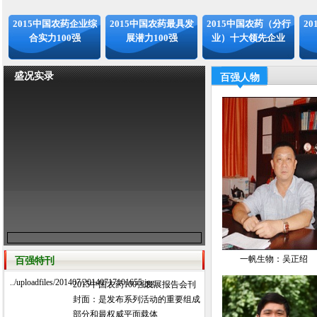
2015中国农药企业综
2015中国农药最具发
2015中国农药（分行
2
合实力100强
展潜力100强
业）十大领先企业
盛况实录
百强人物
一帆生物：吴正绍
百强特刊
../uploadfiles/201407/20140717101655.jpg
2015中国农药100强发展报告会刊
封面：是发布系列活动的重要组成
部分和最权威平面载体