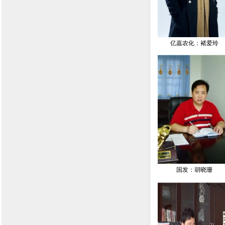
亿嘉农化：褚爱玲
国发：胡晓珊