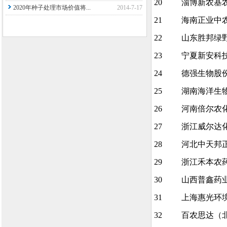
20
淄博新农基
2020年种子处理市场价值将...
2014-7-17
21
海南正业中
22
山东胜邦绿
23
宁夏新安科
24
德强生物股
25
湖南海洋生
26
河南倍尔农
27
浙江威尔达
28
河北中天邦
29
浙江禾本农
30
山西普鑫药
31
上海惠光环
32
百农思达（