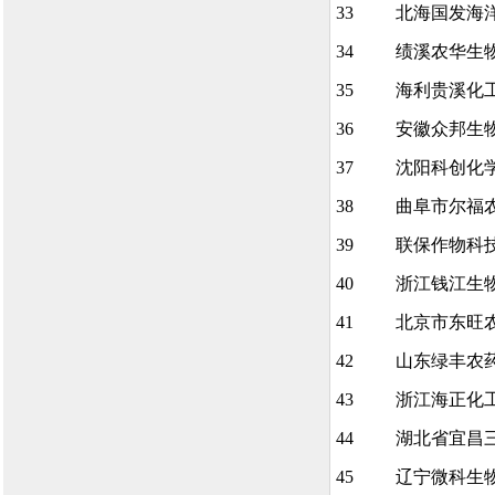
33
北海国发海
34
绩溪农华生
35
海利贵溪化
36
安徽众邦生
37
沈阳科创化
38
曲阜市尔福
39
联保作物科
40
浙江钱江生
41
北京市东旺
42
山东绿丰农
43
浙江海正化
44
湖北省宜昌
45
辽宁微科生