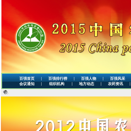
|
|
|
百强首页
百强排行榜
百强人物
百强风采
|
|
|
|
会议通知
组织机构
地方动态
农药资讯