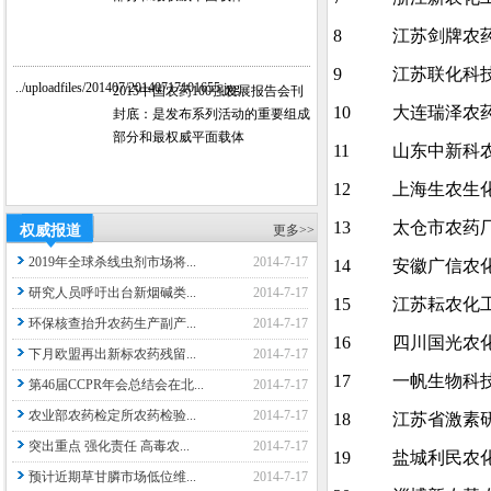
8
江苏剑牌农
9
江苏联化科
../uploadfiles/201407/20140717101655.jpg
2015中国农药100强发展报告会刊
10
大连瑞泽农
封底：是发布系列活动的重要组成
部分和最权威平面载体
11
山东中新科
12
上海生农生
13
太仓市农药
权威报道
更多>>
2019年全球杀线虫剂市场将...
2014-7-17
14
安徽广信农
研究人员呼吁出台新烟碱类...
2014-7-17
15
江苏耘农化
环保核查抬升农药生产副产...
2014-7-17
16
四川国光农
下月欧盟再出新标农药残留...
2014-7-17
17
一帆生物科
第46届CCPR年会总结会在北...
2014-7-17
农业部农药检定所农药检验...
2014-7-17
18
江苏省激素
突出重点 强化责任 高毒农...
2014-7-17
19
盐城利民农
预计近期草甘膦市场低位维...
2014-7-17