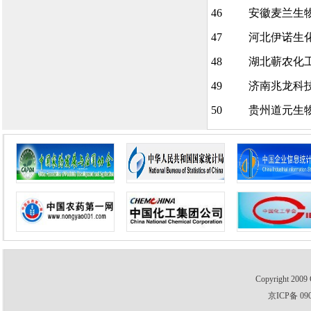
46
安徽麦兰生
47
河北伊诺生
48
湖北蕲农化
49
济南兆龙科
50
贵州道元生
Copyright 2009 
京ICP备 09