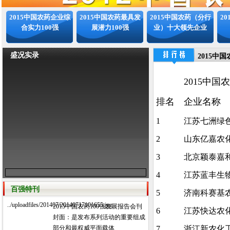
2015中国农药企业综
2015中国农药最具发
2015中国农药（分行
2
合实力100强
展潜力100强
业）十大领先企业
盛况实录
2015中
2015中国
排名
企业名称
1
江苏七洲绿
2
山东亿嘉农
3
北京颖泰嘉
4
江苏蓝丰生
百强特刊
5
济南科赛基
../uploadfiles/201407/20140717101655.jpg
2015中国农药100强发展报告会刊
6
江苏快达农
封面：是发布系列活动的重要组成
部分和最权威平面载体
7
浙江新农化