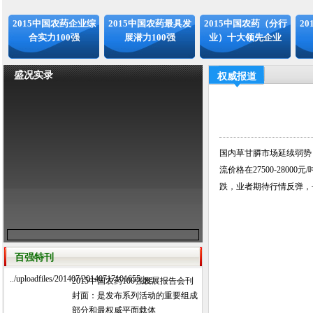
2015中国农药企业综
2015中国农药最具发
2015中国农药（分行
2
合实力100强
展潜力100强
业）十大领先企业
盛况实录
权威报道
国内草甘膦市场延续弱势
流价格在27500-28
跌，业者期待行情反弹，
百强特刊
../uploadfiles/201407/20140717101655.jpg
2015中国农药100强发展报告会刊
封面：是发布系列活动的重要组成
部分和最权威平面载体