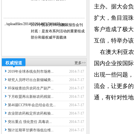
主办。据大会负
扩大，鱼目混珠
../uploadfiles/201407/20140717101655.jpg
2015中国农药100强发展报告会刊
客户造成了极大
封底：是发布系列活动的重要组成
部分和最权威平面载体
互信，特举办该
在澳大利亚农
国内企业按国际
权威报道
更多>>
2019年全球杀线虫剂市场将...
2014-7-17
出现一些问题，
研究人员呼吁出台新烟碱类...
2014-7-17
流会，让更多的
环保核查抬升农药生产副产...
2014-7-17
通，有针对性地
下月欧盟再出新标农药残留...
2014-7-17
第46届CCPR年会总结会在北...
2014-7-17
农业部农药检定所农药检验...
2014-7-17
突出重点 强化责任 高毒农...
2014-7-17
预计近期草甘膦市场低位维...
2014-7-17