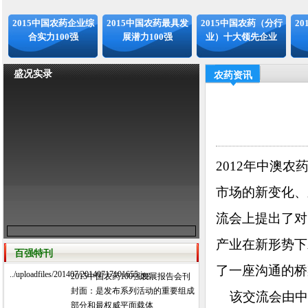
2015中国农药企业综
2015中国农药最具发
2015中国农药（分行
2
合实力100强
展潜力100强
业）十大领先企业
盛况实录
农药资讯
2012年中澳
市场的新变化、
流会上提出了对
产业在新形势下
百强特刊
了一座沟通的桥
../uploadfiles/201407/20140717101655.jpg
2015中国农药100强发展报告会刊
封面：是发布系列活动的重要组成
该交流会由中国
部分和最权威平面载体