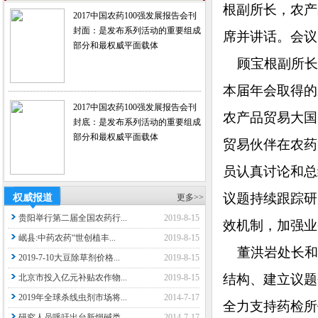
根副所长，农产
2017中国农药100强发展报告会刊
封面：是发布系列活动的重要组成
席并讲话。会议
部分和最权威平面载体
顾宝根副所长
本届年会取得的
2017中国农药100强发展报告会刊
农产品贸易大国
封底：是发布系列活动的重要组成
部分和最权威平面载体
贸易伙伴在农药
员认真讨论和总
议题持续跟踪研
权威报道
更多>>
贵阳举行第二届全国农药行...
2019-8-15
效机制，加强业
岷县:中药农药“世创植丰...
2019-8-15
董洪岩处长和
2019-7-10大豆除草剂价格...
2019-8-15
结构、建立议题
北京市投入亿元补贴农作物...
2019-8-15
2019年全球杀线虫剂市场将...
2014-7-17
全力支持药检所
研究人员呼吁出台新烟碱类...
2014-7-17