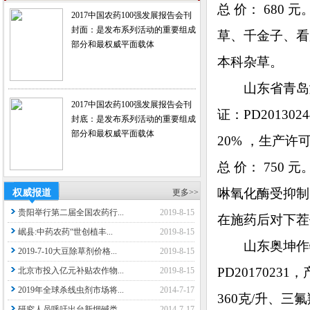
总 价： 68
2017中国农药100强发展报告会刊
封面：是发布系列活动的重要组成
草、千金子、看
部分和最权威平面载体
本科杂草。
山东省青岛瀚
2017中国农药100强发展报告会刊
证：PD20130
封底：是发布系列活动的重要组成
部分和最权威平面载体
20% ，生产许
总 价： 75
啉氧化酶受抑制
权威报道
更多>>
贵阳举行第二届全国农药行...
2019-8-15
在施药后对下茬
岷县:中药农药“世创植丰...
2019-8-15
山东奥坤作物
2019-7-10大豆除草剂价格...
2019-8-15
PD20170231
北京市投入亿元补贴农作物...
2019-8-15
2019年全球杀线虫剂市场将...
2014-7-17
360克/升、三氟
研究人员呼吁出台新烟碱类...
2014-7-17