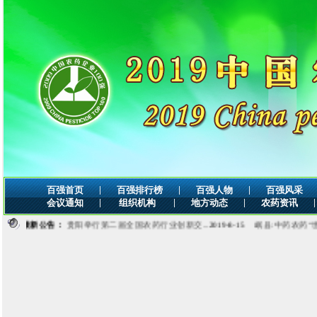
|
|
|
百强首页
百强排行榜
百强人物
百强风采
|
|
|
|
会议通知
组织机构
地方动态
农药资讯
最新公告：
贵阳举行第二届全国农药行业创新交...
2019-8-15
岷县:中药农药“世创植