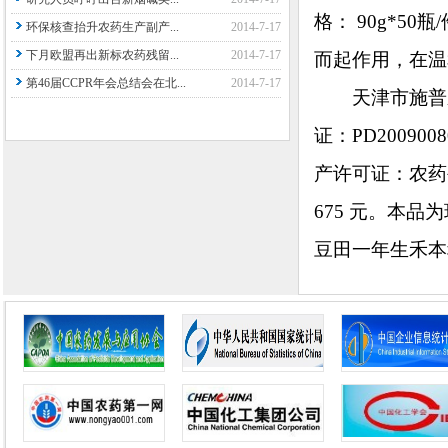
格： 90g*5
环保核查抬升农药生产副产...
2014-7-17
下月欧盟再出新标农药残留...
2014-7-17
而起作用，在温
第46届CCPR年会总结会在北...
2014-7-17
天津市施普乐
证：PD20090
产许可证：农药生
675 元。本
豆田一年生禾本