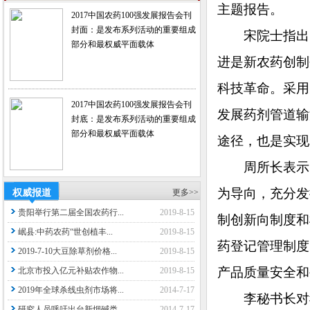
主题报告。
2017中国农药100强发展报告会刊
封面：是发布系列活动的重要组成
宋院士指出，
部分和最权威平面载体
进是新农药创制
科技革命。采用
2017中国农药100强发展报告会刊
发展药剂管道输
封底：是发布系列活动的重要组成
部分和最权威平面载体
途径，也是实现
周所长表示，
为导向，充分发
权威报道
更多>>
贵阳举行第二届全国农药行...
2019-8-15
制创新向制度和
岷县:中药农药“世创植丰...
2019-8-15
药登记管理制度
2019-7-10大豆除草剂价格...
2019-8-15
产品质量安全和
北京市投入亿元补贴农作物...
2019-8-15
2019年全球杀线虫剂市场将...
2014-7-17
李秘书长对我
研究人员呼吁出台新烟碱类...
2014-7-17