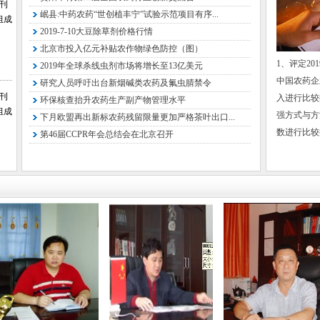
特邀委员
会刊
岷县:中药农药“世创植丰宁”试验示范项目有序...
组成
徐东华 
2019-7-10大豆除草剂价格行情
国资委高
北京市投入亿元补贴农作物绿色防控（图）
1、评定20
2019年全球杀线虫剂市场将增长至13亿美元
王有成 
中国农药企
研究人员呼吁出台新烟碱类农药及氟虫腈禁令
张敏恒 
会刊
入进行比较排
环保核查抬升农药生产副产物管理水平
组成
中国化工
强方式与方
下月欧盟再出新标农药残留限量更加严格茶叶出口...
数进行比较排
第46届CCPR年会总结会在北京召开
曲祚民 
李 铁 
国家石油
张 华 
黄卫卫 
国家石
承办支持
正在洽谈.
媒体支持