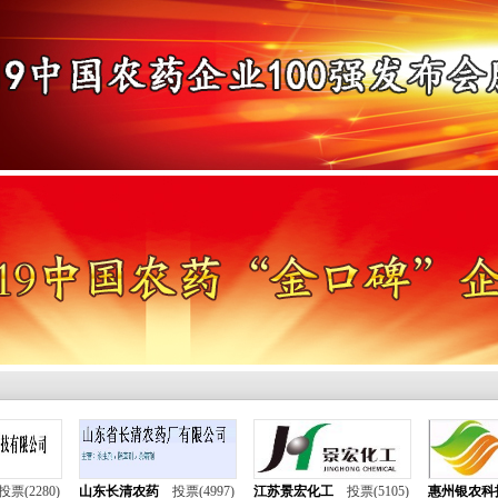
安宁生活网
投票(2280)
山东长清农药
投票(4997)
江苏景宏化工
投票(5105)
惠州银农科