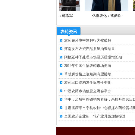
平
微科生物：韩希军
亿嘉农化：褚爱玲
国发：
农药资讯
农药在环境中降解行为被破解
河南发布农资产品质量抽查结果
阿根廷种子处理市场经历缓慢增长期
2014年中国生物农药市场走向
草甘膦价格上涨短期有望延续
农药出口结构发生标志性变化
中澳农药市场信息交流会举办
华中：乙酰甲胺磷销售看好，杀螟丹自营出口.
甘肃省庆阳市宁县农技中心狠抓农药经营培训.
全国农药企业新一轮产业升级加快提速