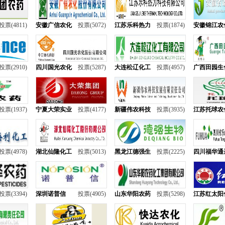
投票(4811)
安徽广信农化
投票(5072)
江苏乐科热力
投票(1874)
安徽锦江农
投票(2910)
四川国光农化
投票(5287)
大连松辽化工
投票(4957)
广西田园生
投票(1937)
宁夏大荣实业
投票(4177)
新疆伟农科技
投票(3935)
江苏托球农
投票(4978)
湖北仙隆化工
投票(5013)
黑龙江德强生
投票(2225)
四川福华通
投票(3394)
深圳诺普信
投票(4905)
山东华阳农药
投票(5298)
江苏红太阳