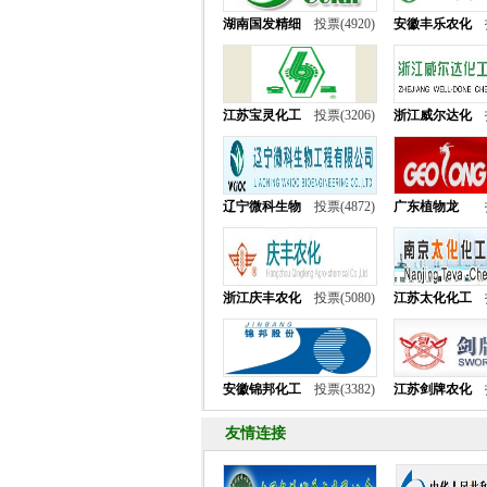
湖南国发精细
投票(4920)
安徽丰乐农化
江苏宝灵化工
投票(3206)
浙江威尔达化
辽宁微科生物
投票(4872)
广东植物龙
浙江庆丰农化
投票(5080)
江苏太化化工
安徽锦邦化工
投票(3382)
江苏剑牌农化
友情连接