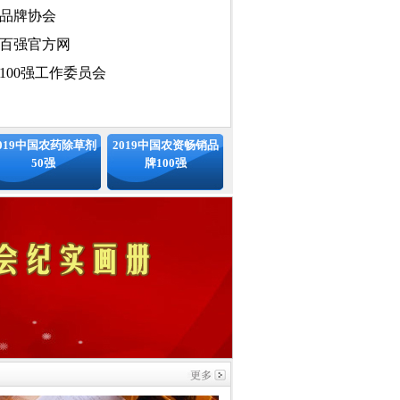
品牌协会
百强官方网
100强工作委员会
国化文化发展中心
019中国农药除草剂
2019中国农资畅销品
50强
牌100强
国化工学会农药专业委员会、中国
信息协会、国家统计局中国统计信
标准中国发展联盟、中国安全品牌
专业委员会
会（排名不分先后）
：
中国农药百强评委会主任
媒大学 教授 博导