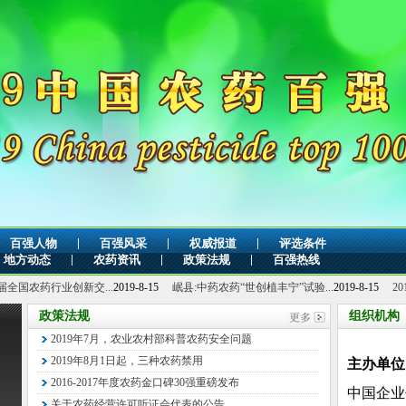
|
|
|
百强人物
百强风采
权威报道
评选条件
|
|
|
地方动态
农药资讯
政策法规
百强热线
创新交...
2019-8-15
岷县:中药农药“世创植丰宁”试验...
2019-8-15
2019-7-10
政策法规
组织机构
2019年7月，农业农村部科普农药安全问题
主办单
2019年8月1日起，三种农药禁用
中国企业
2016-2017年度农药金口碑30强重磅发布
关于农药经营许可听证会代表的公告