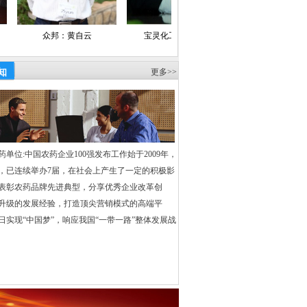
资导报、经济日报、中国经营报、
1
世纪经济报道、经济观察报、财经时报、
邦：黄自云
宝灵化工：朱文新
安徽锦邦：方立贵
济参考报、证券日报、中国经济时报、
国经济导报、工商导报、财富时报、
知
更多>>
京报、深圳商报、重庆晚报、中国证券报、
理日报、财富时报、乡镇企业导报、中国产
新闻、工商导报社、中华合作时报
、慧聪网、中国化工报
·
中化新网、
能网、中国农药百强网、中国农药网、
药单位:中国农药企业100强发布工作始于2009年，
、中国无机盐工业协会网、中国复合肥
，已连续举办7届，在社会上产生了一定的积极影
表彰农药品牌先进典型，分享优秀企业改革创
强官方网、中心网、新华网、中国化工信
升级的发展经验，打造顶尖营销模式的高端平
、东方财富网、中华商务网、金光农业
日实现“中国梦”，响应我国“一带一路”整体发展战
维资讯、世易化工网、民工网、万隆证券
、中华磷化工网、中国化工资讯网、中国
、
业网、万客化工论坛、中国农业网、