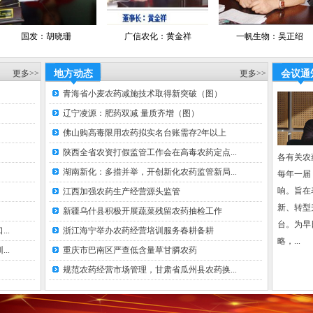
农
2
胡晓珊
广信农化：黄金祥
一帆生物：吴正绍
众
经
中
更多>>
地方动态
更多>>
会议通
新
青海省小麦农药减施技术取得新突破（图）
经
经
辽宁凌源：肥药双减 量质齐增（图）
合作网络
网易新闻网
佛山购高毒限用农药拟实名台账需存2年以上
中国化工节
陕西全省农资打假监管工作会在高毒农药定点...
各有关农
中国脱硫网
湖南新化：多措并举，开创新化农药监管新局...
每年一届
网
、
响。旨在
江西加强农药生产经营源头监管
中国化肥百
息网
新、转型
新疆乌什县积极开展蔬菜残留农药抽检工作
临沂农资网
台。为早
网、
..
浙江海宁举办农药经营培训服务春耕备耕
略，...
数字网、卡
..
重庆市巴南区严查低含量草甘膦农药
网、
规范农药经营市场管理，甘肃省瓜州县农药换...
中国农资网
农药企业网
中国肥料企