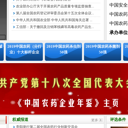
中国安全
农业部办公厅关于开展农药产品质量专项监督抽查...
中国农药
第八届全国农药登记评审委员会第十五次全体会议...
中国农药
中华人民共和国农业部 中华人民共和国海关总署 ...
工信部：关于撤回及注销苯线磷等高毒农药产品生...
承办单位
北京国信
组委会
诚
2019中国农药（分行
2019中国农药杀虫剂
2019中国农药杀菌剂
2
业）十大标杆企业
50强
50强
拟邀请中
化工情报
息中心、
协会农药
专家委员
特邀顾问
仪名海 
中国传
权威报道
评选条件
贵阳举行第二届全国农药行业创新交流会