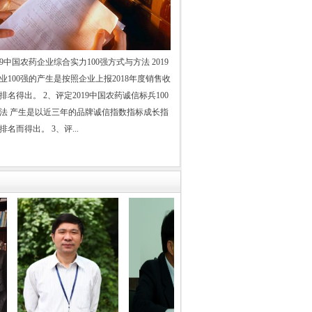
：
国务院发展研究中心研究员
级职称专家评审委员会主任
19中国农药企业综合实力100强方式与方法 2019
中国化工情报信息协会资深副会长
业100强的产生是按照企业上报2018年度销售收
中国农药企业发展报告 主编
名得出。 2、评定2019中国农药诚信标兵100
学会农药专业委员会副秘书长
法 产生是以近三年的品牌诚信指数指标成长指
名而得出。 3、评...
原化工部机关单位宣传部长
中国石油和化学工业协会
和化工网常务副总编辑
中国化工经济技术发展中心处长
中国石油和化学工业协会
油和化工网工程师
..