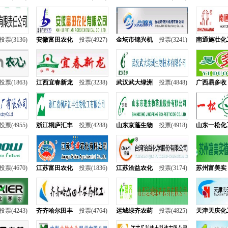
投票(3136)
安徽富田农化
投票(4927)
金坛市锦兴机
投票(3241)
南通施壮化
投票(1863)
江西宜春新龙
投票(3238)
武汉武大绿洲
投票(4848)
广西易多收
投票(4955)
浙江桐庐汇丰
投票(4288)
山东京蓬生物
投票(4918)
山东一松化
投票(4670)
江苏富田农化
投票(1836)
江苏洽益农化
投票(3174)
苏州富美实
投票(4243)
齐齐哈尔田丰
投票(4764)
运城绿齐农药
投票(4825)
天津天庆化