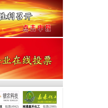
、环渤海区域信息网
技
投票(4942)
南通嘉禾化工
投票(2080)