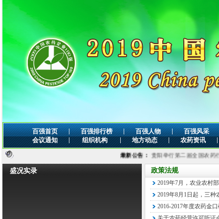
|
|
|
百强首页
百强排行榜
百强人物
百强风采
|
|
|
|
会议通知
组织机构
地方动态
农药资讯
最新公告：
贵阳举行第二届全国农药行业创新交.
政策法规
盛况实录
2019年7月，农业农
2019年8月1日起，三
2016-2017年度农药
关于农药经营许可听证