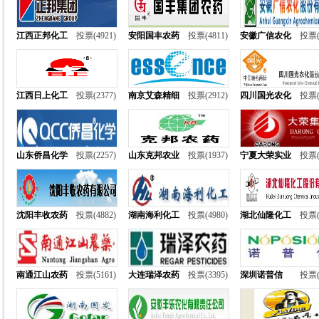
江西正邦化工
投票(4921)
安阳国丰农药
投票(4811)
安徽广信农化
投票(
江西日上化工
投票(2377)
南京艾森精细
投票(2912)
四川国光农化
投票(
山东侨昌化学
投票(2257)
山东克邦农业
投票(1937)
宁夏大荣实业
投票(
沈阳丰收农药
投票(4882)
湖南海利化工
投票(4980)
湖北仙隆化工
投票(
南通江山农药
投票(5161)
大连瑞泽农药
投票(3395)
深圳诺普信
投票(