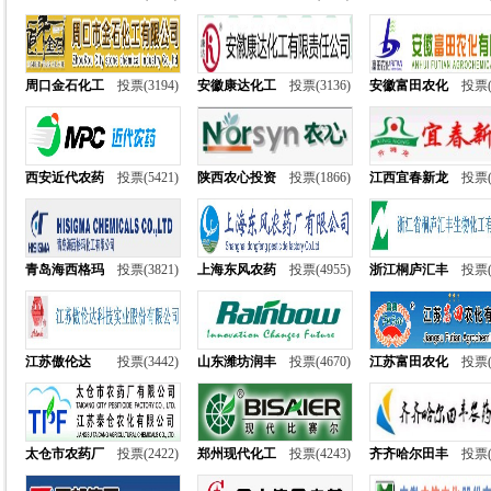
周口金石化工
投票(3194)
安徽康达化工
投票(3136)
安徽富田农化
投票(
西安近代农药
投票(5421)
陕西农心投资
投票(1866)
江西宜春新龙
投票(
青岛海西格玛
投票(3821)
上海东风农药
投票(4955)
浙江桐庐汇丰
投票(
江苏傲伦达
投票(3442)
山东潍坊润丰
投票(4670)
江苏富田农化
投票(
太仓市农药厂
投票(2422)
郑州现代化工
投票(4243)
齐齐哈尔田丰
投票(