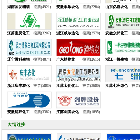
湖南国发精细
投票(4921)
安徽丰乐农化
投票(2284)
山东亿嘉农化
投票(
江苏宝灵化工
投票(3207)
浙江威尔达化
投票(2578)
安徽众邦化工
投票(
辽宁微科生物
投票(4874)
广东植物龙
投票(2615)
浙江一帆生物
投票(
浙江庆丰农化
投票(5080)
江苏太化化工
投票(3600)
江苏七洲绿色
投票(
安徽锦邦化工
投票(3382)
江苏剑牌农化
投票(1895)
友情连接