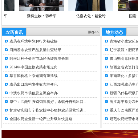
微科生物：韩希军
亿嘉农化：褚爱玲
国发：胡晓珊
农药资讯
更多>>
地方动态
农药在环境中降解行为被破解
青海省小麦农药
河南发布农资产品质量抽查结果
辽宁凌源：肥药双
阿根廷种子处理市场经历缓慢增长期
佛山购高毒限用
2014年中国生物农药市场走向
陕西全省农资打假
草甘膦价格上涨短期有望延续
湖南新化：多措并
农药出口结构发生标志性变化
江西加强农药生
中澳农药市场信息交流会举办
新疆乌什县积极
华中：乙酰甲胺磷销售看好，杀螟丹自营出口...
浙江海宁举办农
甘肃省庆阳市宁县农技中心狠抓农药经营培训...
重庆市巴南区严
全国农药企业新一轮产业升级加快提速
规范农药经营市场