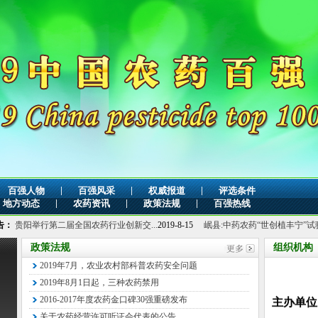
|
|
|
百强人物
百强风采
权威报道
评选条件
|
|
|
地方动态
农药资讯
政策法规
百强热线
第二届全国农药行业创新交...
2019-8-15
岷县:中药农药“世创植丰宁”试验...
2019-8-15
政策法规
组织机构
2019年7月，农业农村部科普农药安全问题
2019年8月1日起，三种农药禁用
主办单
2016-2017年度农药金口碑30强重磅发布
中国企业
关于农药经营许可听证会代表的公告