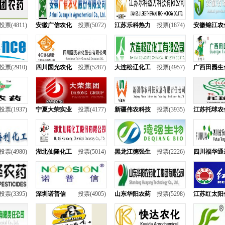
投票(4811)
安徽广信农化
投票(5072)
江苏乐科热力
投票(1874)
安徽锦江农
投票(2910)
四川国光农化
投票(5287)
大连松辽化工
投票(4957)
广西田园生
投票(1937)
宁夏大荣实业
投票(4177)
新疆伟农科技
投票(3935)
江苏托球农
投票(4980)
湖北仙隆化工
投票(5014)
黑龙江德强生
投票(2226)
四川福华通
投票(3395)
深圳诺普信
投票(4905)
山东华阳农药
投票(5298)
江苏红太阳