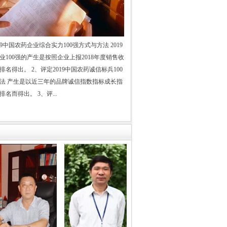
：
国务院发展研究中心研究员
级职称专家评审委员会主任
19中国农药企业综合实力100强方式与方法 2019
业100强的产生是按照企业上报2018年度销售收
中国化工情报信息协会资深副会长
名得出。 2、评定2019中国农药诚信标兵100
中国农药企业发展报告 主编
法 产生是以近三年的品牌诚信指数指标成长指
学会农药专业委员会副秘书长
名而得出。 3、评...
原化工部机关单位宣传部长
中国石油和化学工业协会
和化工网常务副总编辑
中国化工经济技术发展中心处长
中国石油和化学工业协会
油和化工网工程师
..