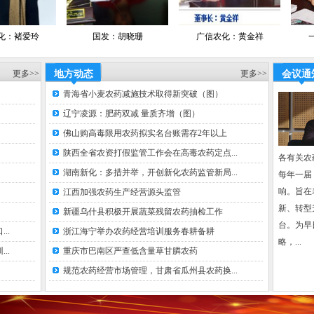
媒体支持
农
国发：胡晓珊
广信农化：黄金祥
一帆生物：吴
2
经
更多>>
地方动态
更多>>
会议通
中
青海省小麦农药减施技术取得新突破（图）
新
辽宁凌源：肥药双减 量质齐增（图）
经
经
佛山购高毒限用农药拟实名台账需存2年以上
合作网络
网易新闻网
陕西全省农资打假监管工作会在高毒农药定点...
各有关农
中国化工节
湖南新化：多措并举，开创新化农药监管新局...
每年一届
中国脱硫网
响。旨在
江西加强农药生产经营源头监管
网
、
新、转型
中国化肥百
新疆乌什县积极开展蔬菜残留农药抽检工作
息网
台。为早
..
浙江海宁举办农药经营培训服务春耕备耕
临沂农资网
略，...
网、
..
重庆市巴南区严查低含量草甘膦农药
数字网、卡
规范农药经营市场管理，甘肃省瓜州县农药换...
网、
中国农资网
农药企业网