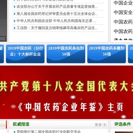
农业部办公厅关于开展农药产品质量专项监督抽查...
中国安全
第八届全国农药登记评审委员会第十五次全体会议...
中国农药
中华人民共和国农业部 中华人民共和国海关总署 ...
中国农药
工信部：关于撤回及注销苯线磷等高毒农药产品生...
承办单位
北京国信
诚
2019中国农药（分行
2019中国农药杀虫剂
2019中国农药杀菌剂
2
业）十大标杆企业
50强
50强
组委会
拟邀请中
化工情报
息中心、
协会农药
专家委员
特邀顾问
仪名海 
权威报道
评选条件
中国传
贵阳举行第二届全国农药行业创新交流会