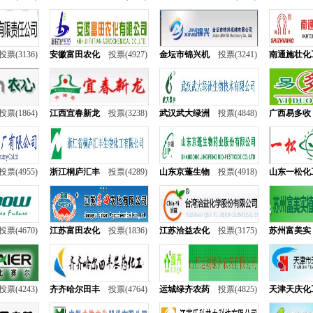
投票(3136)
安徽富田农化
投票(4927)
金坛市锦兴机
投票(3241)
南通施壮化
投票(1864)
江西宜春新龙
投票(3238)
武汉武大绿洲
投票(4848)
广西易多收
投票(4955)
浙江桐庐汇丰
投票(4289)
山东京蓬生物
投票(4918)
山东一松化
投票(4670)
江苏富田农化
投票(1836)
江苏洽益农化
投票(3175)
苏州富美实
投票(4243)
齐齐哈尔田丰
投票(4764)
运城绿齐农药
投票(4825)
天津天庆化