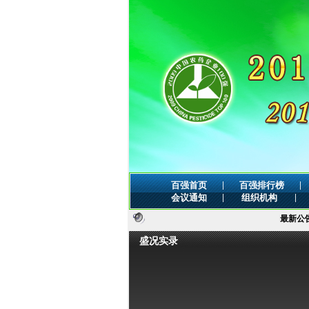
|
|
百强首页
百强排行榜
|
|
会议通知
组织机构
最新公告：
贵阳举行
盛况实录