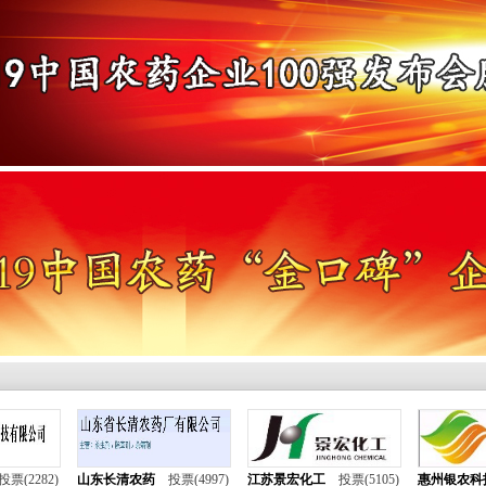
中国肥料企
安宁生活网
投票(2282)
山东长清农药
投票(4997)
江苏景宏化工
投票(5105)
惠州银农科