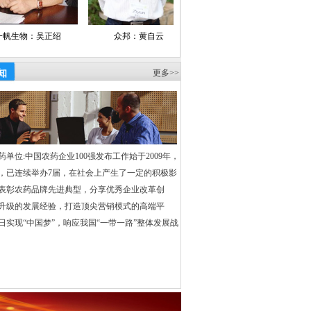
资导报、经济日报、中国经营报、
正绍
众邦：黄自云
宝灵化工：朱文新
安徽锦邦
1
世纪经济报道、经济观察报、财经时报、
济参考报、证券日报、中国经济时报、
知
更多>>
国经济导报、工商导报、财富时报、
京报、深圳商报、重庆晚报、中国证券报、
理日报、财富时报、乡镇企业导报、中国产
新闻、工商导报社、中华合作时报
、慧聪网、中国化工报
·
中化新网、
药单位:中国农药企业100强发布工作始于2009年，
能网、中国农药百强网、中国农药网、
，已连续举办7届，在社会上产生了一定的积极影
、中国无机盐工业协会网、中国复合肥
表彰农药品牌先进典型，分享优秀企业改革创
升级的发展经验，打造顶尖营销模式的高端平
强官方网、中心网、新华网、中国化工信
日实现“中国梦”，响应我国“一带一路”整体发展战
、东方财富网、中华商务网、金光农业
维资讯、世易化工网、民工网、万隆证券
、中华磷化工网、中国化工资讯网、中国
、