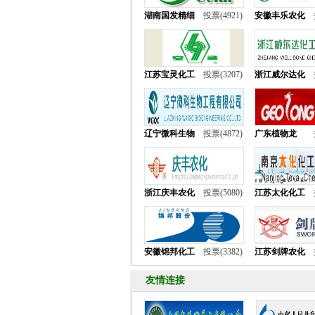
湖南国发精细
投票(4921)
安徽丰乐农化
江苏宝灵化工
投票(3207)
浙江威尔达化
辽宁微科生物
投票(4872)
广东植物龙
浙江庆丰农化
投票(5080)
江苏太化化工
安徽锦邦化工
投票(3382)
江苏剑牌农化
友情连接