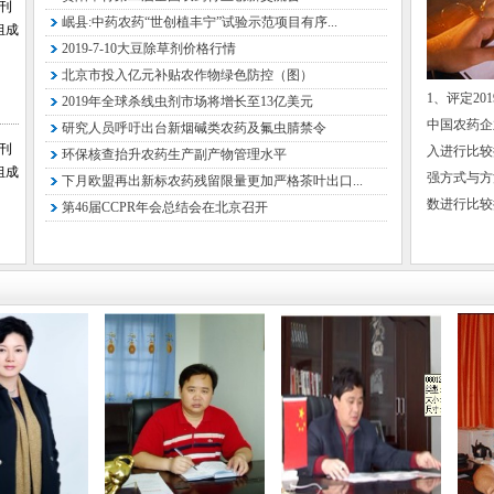
会刊
岷县:中药农药“世创植丰宁”试验示范项目有序...
特邀委员
组成
2019-7-10大豆除草剂价格行情
徐东华 
北京市投入亿元补贴农作物绿色防控（图）
国资委高
1、评定20
2019年全球杀线虫剂市场将增长至13亿美元
中国农药企
研究人员呼吁出台新烟碱类农药及氟虫腈禁令
王有成 
会刊
入进行比较排
环保核查抬升农药生产副产物管理水平
张敏恒 
组成
强方式与方
下月欧盟再出新标农药残留限量更加严格茶叶出口...
中国化工
数进行比较排
第46届CCPR年会总结会在北京召开
曲祚民 
李 铁 
国家石油
张 华 
黄卫卫 
国家石
承办支持
正在洽谈.