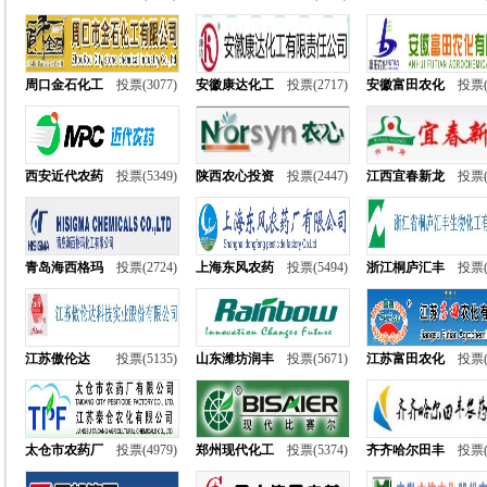
周口金石化工
投票(3077)
安徽康达化工
投票(2717)
安徽富田农化
投票(
西安近代农药
投票(5349)
陕西农心投资
投票(2447)
江西宜春新龙
投票(
青岛海西格玛
投票(2724)
上海东风农药
投票(5494)
浙江桐庐汇丰
投票(
江苏傲伦达
投票(5135)
山东潍坊润丰
投票(5671)
江苏富田农化
投票(
太仓市农药厂
投票(4979)
郑州现代化工
投票(5374)
齐齐哈尔田丰
投票(