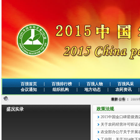
|
|
|
百强首页
百强排行榜
百强人物
百强风采
|
|
|
|
会议通知
组织机构
地方动态
农药资讯
最新公告：
2019年全球
政策法规
盛况实录
2015中国金口碑星级
关于农药经营许可听证
农业部办公厅关于开展农
工信部：关于2014年下