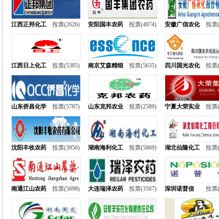
江西正邦化工
投票(2626)
安阳国丰农药
投票(4974)
安徽广信农化
投票(
江西日上化工
投票(5385)
南京艾森精细
投票(5635)
四川国光农化
投票(
山东侨昌化学
投票(5787)
山东克邦农业
投票(2589)
宁夏大荣实业
投票(
沈阳丰收农药
投票(3956)
湖南海利化工
投票(5869)
湖北仙隆化工
投票(
南通江山农药
投票(5698)
大连瑞泽农药
投票(3507)
深圳诺普信
投票(