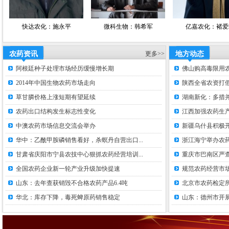
快达农化：施永平
微科生物：韩希军
亿嘉农化：褚爱玲
农药资讯
更多>>
地方动态
阿根廷种子处理市场经历缓慢增长期
佛山购高毒限用
2014年中国生物农药市场走向
陕西全省农资打假
草甘膦价格上涨短期有望延续
湖南新化：多措并
农药出口结构发生标志性变化
江西加强农药生
中澳农药市场信息交流会举办
新疆乌什县积极
华中：乙酰甲胺磷销售看好，杀螟丹自营出口...
浙江海宁举办农
甘肃省庆阳市宁县农技中心狠抓农药经营培训...
重庆市巴南区严
全国农药企业新一轮产业升级加快提速
规范农药经营市场
山东：去年查获销毁不合格农药产品6.4吨
北京市农药检定
华北：库存下降，毒死蜱原药销售稳定
山东：德州市开展