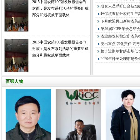
2015中国农药100强发展报告会刊
研究人员呼吁出台新烟
封面：是发布系列活动的重要组成
环保核查抬升农药生产
部分和最权威平面载体
下月欧盟再出新标农药残
第46届CCPR年会总结
农业部农药检定所农药检
2015中国农药100强发展报告会刊
突出重点 强化责任 高毒
封底：是发布系列活动的重要组成
预计近期草甘膦市场低
部分和最权威平面载体
2020年种子处理市场价
百强人物