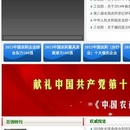
工信部：关于2014年换
第八届全国农药登记评审
中华人民共和国农业部 中
工信部：关于撤回及注销
2015中国农药企业综
2015中国农药最具发
2015中国农药（分行
2
合实力100强
展潜力100强
业）十大领先企业
权威报道
百强特刊
2019年全球杀线虫剂市