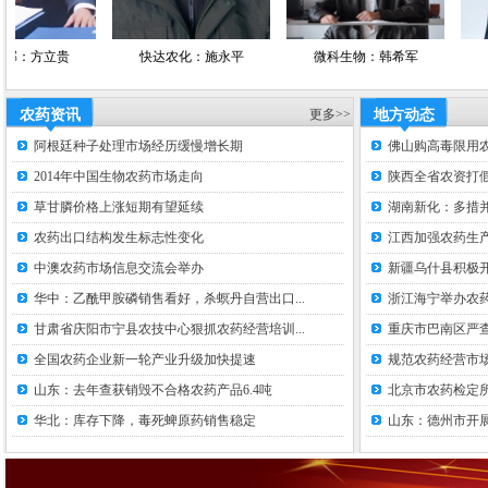
立贵
快达农化：施永平
微科生物：韩希军
亿嘉农
农药资讯
更多>>
地方动态
阿根廷种子处理市场经历缓慢增长期
佛山购高毒限用
2014年中国生物农药市场走向
陕西全省农资打假
草甘膦价格上涨短期有望延续
湖南新化：多措并
农药出口结构发生标志性变化
江西加强农药生
中澳农药市场信息交流会举办
新疆乌什县积极
华中：乙酰甲胺磷销售看好，杀螟丹自营出口...
浙江海宁举办农
甘肃省庆阳市宁县农技中心狠抓农药经营培训...
重庆市巴南区严
全国农药企业新一轮产业升级加快提速
规范农药经营市场
山东：去年查获销毁不合格农药产品6.4吨
北京市农药检定
华北：库存下降，毒死蜱原药销售稳定
山东：德州市开展