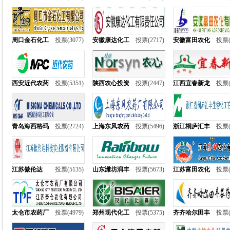
周口金石化工
投票(3077)
安徽康达化工
投票(2717)
安徽富田农化
投票(
西安近代农药
投票(5351)
陕西农心投资
投票(2447)
江西宜春新龙
投票(
青岛海西格玛
投票(2724)
上海东风农药
投票(5496)
浙江桐庐汇丰
投票(
江苏傲伦达
投票(5135)
山东潍坊润丰
投票(5673)
江苏富田农化
投票(
太仓市农药厂
投票(4979)
郑州现代化工
投票(5375)
齐齐哈尔田丰
投票(