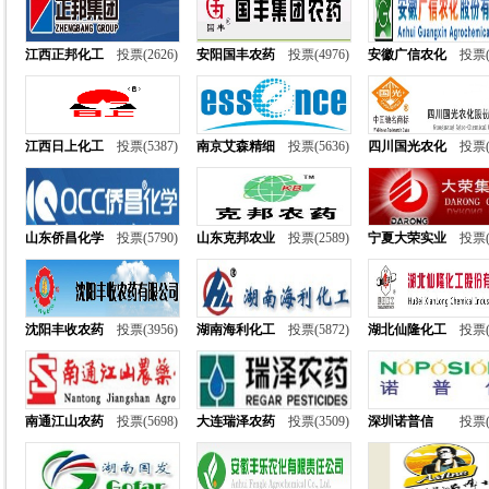
江西正邦化工
投票(2626)
安阳国丰农药
投票(4976)
安徽广信农化
投票(
江西日上化工
投票(5387)
南京艾森精细
投票(5636)
四川国光农化
投票(
山东侨昌化学
投票(5790)
山东克邦农业
投票(2589)
宁夏大荣实业
投票(
沈阳丰收农药
投票(3956)
湖南海利化工
投票(5872)
湖北仙隆化工
投票(
南通江山农药
投票(5698)
大连瑞泽农药
投票(3509)
深圳诺普信
投票(