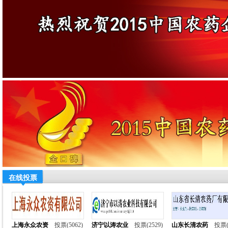
在线投票
上海永众农资
投票(5062)
济宁以涛农业
投票(2529)
山东长清农药
投票(