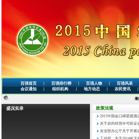
|
|
|
百强首页
百强排行榜
百强人物
百强风采
|
|
|
|
会议通知
组织机构
地方动态
农药资讯
最新公告
政策法规
盛况实录
2015中国金口碑星级
关于农药经营许可听证
农业部办公厅关于开展农
工信部：关于2014年下