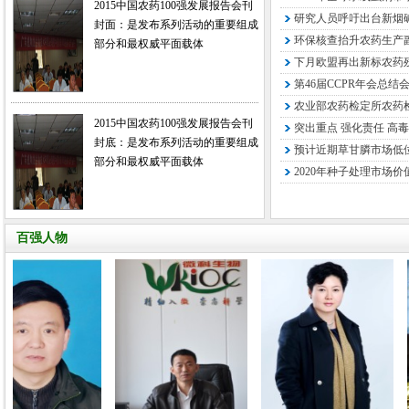
2015中国农药100强发展报告会刊
研究人员呼吁出台新烟
封面：是发布系列活动的重要组成
环保核查抬升农药生产
部分和最权威平面载体
下月欧盟再出新标农药残
第46届CCPR年会总结
农业部农药检定所农药检
2015中国农药100强发展报告会刊
突出重点 强化责任 高毒
封底：是发布系列活动的重要组成
预计近期草甘膦市场低
部分和最权威平面载体
2020年种子处理市场价
百强人物