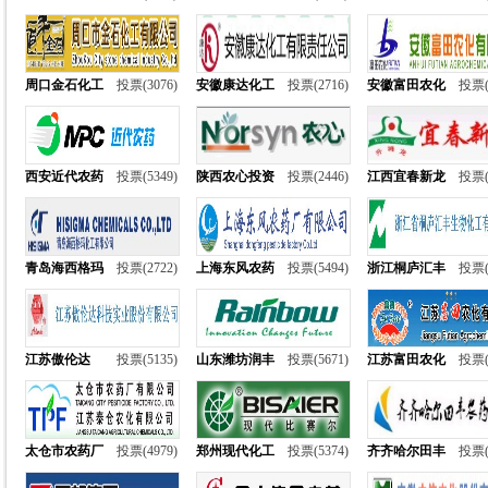
周口金石化工
投票(3076)
安徽康达化工
投票(2716)
安徽富田农化
投票(
西安近代农药
投票(5349)
陕西农心投资
投票(2446)
江西宜春新龙
投票(
青岛海西格玛
投票(2722)
上海东风农药
投票(5494)
浙江桐庐汇丰
投票(
江苏傲伦达
投票(5135)
山东潍坊润丰
投票(5671)
江苏富田农化
投票(
太仓市农药厂
投票(4979)
郑州现代化工
投票(5374)
齐齐哈尔田丰
投票(