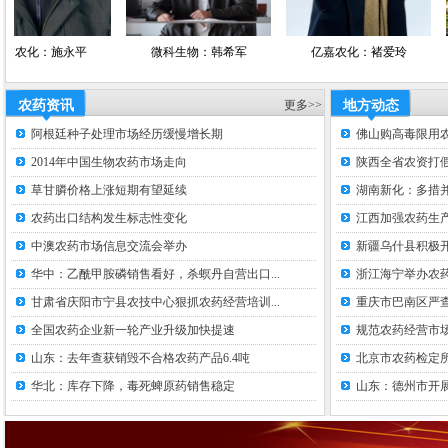
：施永平
微科生物：韩希军
亿嘉农化：褚爱玲
农药资讯
更多>>
地方动态
阿根廷种子处理市场经历缓慢增长期
佛山购高毒限用
2014年中国生物农药市场走向
陕西全省农资打假
草甘膦价格上涨短期有望延续
湖南新化：多措并
农药出口结构发生标志性变化
江西加强农药生
中澳农药市场信息交流会举办
新疆乌什县积极
华中：乙酰甲胺磷销售看好，杀螟丹自营出口...
浙江海宁举办农
甘肃省庆阳市宁县农技中心狠抓农药经营培训...
重庆市巴南区严
全国农药企业新一轮产业升级加快提速
规范农药经营市场
山东：去年查获销毁不合格农药产品6.4吨
北京市农药检定
华北：库存下降，毒死蜱原药销售稳定
山东：德州市开展