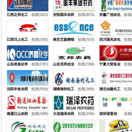
江西正邦化工
投票(2625)
安阳国丰农药
投票(4974)
安徽广信农化
投票(
江西日上化工
投票(5385)
南京艾森精细
投票(5635)
四川国光农化
投票(
山东侨昌化学
投票(5787)
山东克邦农业
投票(2588)
宁夏大荣实业
投票(
沈阳丰收农药
投票(3956)
湖南海利化工
投票(5869)
湖北仙隆化工
投票(
南通江山农药
投票(5698)
大连瑞泽农药
投票(3506)
深圳诺普信
投票(