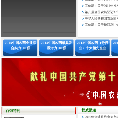
工信部：关于2014年换
第八届全国农药登记评审
中华人民共和国农业部 中
工信部：关于撤回及注销
2015中国农药企业综
2015中国农药最具发
2015中国农药（分行
2
合实力100强
展潜力100强
业）十大领先企业
权威报道
百强特刊
2019年全球杀线虫剂市