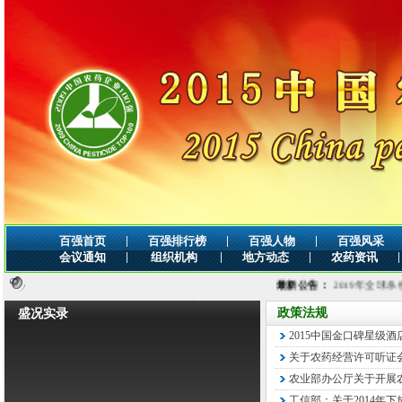
|
|
|
百强首页
百强排行榜
百强人物
百强风采
|
|
|
|
会议通知
组织机构
地方动态
农药资讯
最新公告：
2019年全球杀线虫剂市场
政策法规
盛况实录
2015中国金口碑星级
关于农药经营许可听证
农业部办公厅关于开展农
工信部：关于2014年下