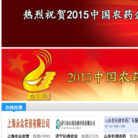
在线投票
上海永众农资
投票(5060)
济宁以涛农业
投票(2528)
山东长清农药
投票(