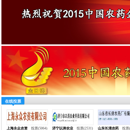
在线投票
上海永众农资
投票(5064)
济宁以涛农业
投票(2531)
山东长清农药
投票(