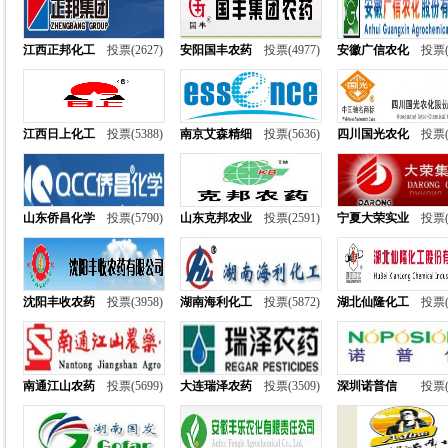
江西正邦化工
投票(2627)
安阳国丰农药
投票(4977)
安徽广信农化
投票(
江西日上化工
投票(5388)
南京艾森精细
投票(5636)
四川国光农化
投票(
山东侨昌化学
投票(5790)
山东克邦农业
投票(2591)
宁夏大荣实业
投票(
沈阳丰收农药
投票(3958)
湖南海利化工
投票(5872)
湖北仙隆化工
投票(
南通江山农药
投票(5699)
大连瑞泽农药
投票(3509)
深圳诺普信
投票(