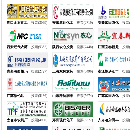
周口金石化工
投票(3079)
安徽康达化工
投票(2719)
安徽富田农化
投票(
西安近代农药
投票(5352)
陕西农心投资
投票(2448)
江西宜春新龙
投票(
青岛海西格玛
投票(2727)
上海东风农药
投票(5496)
浙江桐庐汇丰
投票(
江苏傲伦达
投票(5136)
山东潍坊润丰
投票(5674)
江苏富田农化
投票(
太仓市农药厂
投票(4980)
郑州现代化工
投票(5377)
齐齐哈尔田丰
投票(