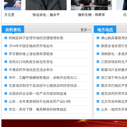
贵
快达农化：施永平
微科生物：韩希军
亿嘉农化
农药资讯
更多>>
地方动态
阿根廷种子处理市场经历缓慢增长期
佛山购高毒限用
2014年中国生物农药市场走向
陕西全省农资打假
草甘膦价格上涨短期有望延续
湖南新化：多措并
农药出口结构发生标志性变化
江西加强农药生
中澳农药市场信息交流会举办
新疆乌什县积极
华中：乙酰甲胺磷销售看好，杀螟丹自营出口...
浙江海宁举办农
甘肃省庆阳市宁县农技中心狠抓农药经营培训...
重庆市巴南区严
全国农药企业新一轮产业升级加快提速
规范农药经营市场
山东：去年查获销毁不合格农药产品6.4吨
北京市农药检定
华北：库存下降，毒死蜱原药销售稳定
山东：德州市开展