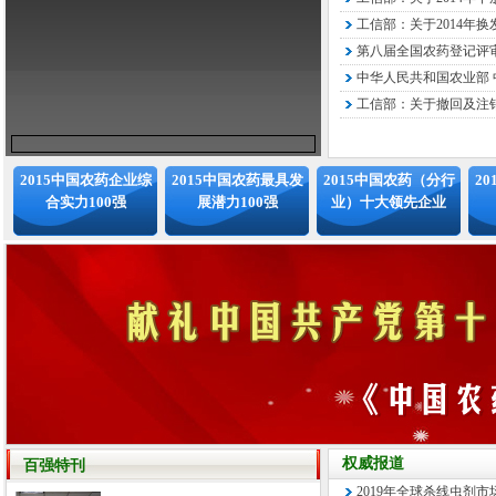
工信部：关于2014年换
第八届全国农药登记评审
中华人民共和国农业部 中
工信部：关于撤回及注销
2015中国农药企业综
2015中国农药最具发
2015中国农药（分行
2
合实力100强
展潜力100强
业）十大领先企业
权威报道
百强特刊
2019年全球杀线虫剂市