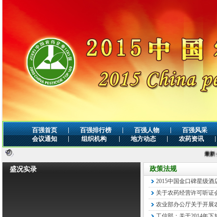
|
|
|
百强首页
百强排行榜
百强人物
百强风采
|
|
|
|
会议通知
组织机构
地方动态
农药资讯
最新公告：
政策法规
盛况实录
2015中国金口碑星级
关于农药经营许可听证
农业部办公厅关于开展农
工信部：关于2014年下