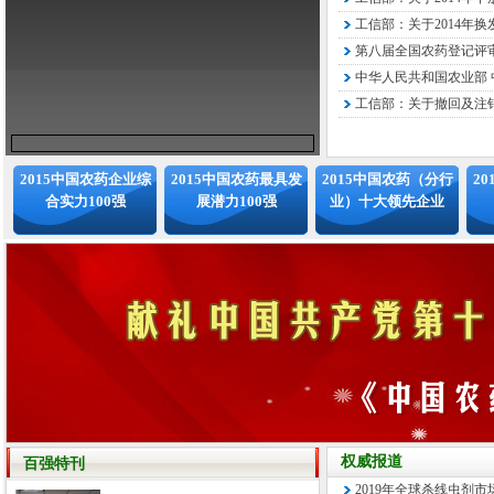
工信部：关于2014年换
第八届全国农药登记评审
中华人民共和国农业部 中
工信部：关于撤回及注销
2015中国农药企业综
2015中国农药最具发
2015中国农药（分行
2
合实力100强
展潜力100强
业）十大领先企业
权威报道
百强特刊
2019年全球杀线虫剂市