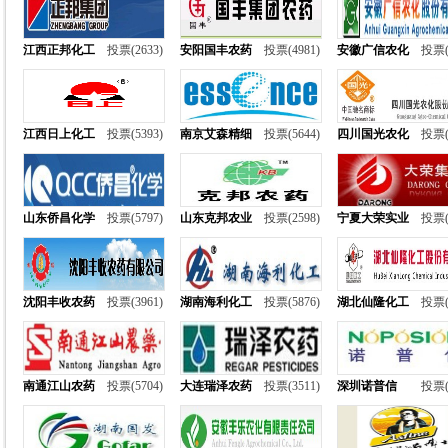
江西正邦化工
投票(2633)
安阳国丰农药
投票(4981)
安徽广信农化
投票(
江西日上化工
投票(5393)
南京艾森精细
投票(5644)
四川国光农化
投票(
山东侨昌化学
投票(5797)
山东克邦农业
投票(2598)
宁夏大荣实业
投票(
沈阳丰收农药
投票(3961)
湖南海利化工
投票(5876)
湖北仙隆化工
投票(
南通江山农药
投票(5704)
大连瑞泽农药
投票(3511)
深圳诺普信
投票(