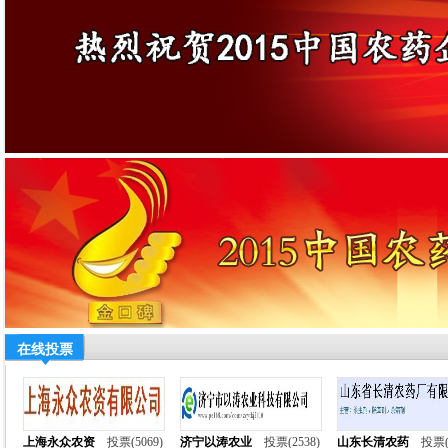
在线投票
上海永众农资
投票(5069)
济宁以涛农业
投票(2538)
山东长清农药
投票(