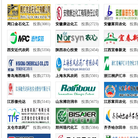
周口金石化工
投票(3081)
安徽康达化工
投票(2723)
安徽富田农化
投票(
西安近代农药
投票(5356)
陕西农心投资
投票(2454)
江西宜春新龙
投票(
青岛海西格玛
投票(2733)
上海东风农药
投票(5501)
浙江桐庐汇丰
投票(
江苏傲伦达
投票(5141)
山东潍坊润丰
投票(5675)
江苏富田农化
投票(
太仓市农药厂
投票(4983)
郑州现代化工
投票(5384)
齐齐哈尔田丰
投票(