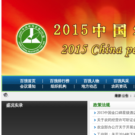
|
|
|
百强首页
百强排行榜
百强人物
百强风采
|
|
|
|
会议通知
组织机构
地方动态
农药资讯
最新公告：
2019年
政策法规
盛况实录
2015中国金口碑星级
关于农药经营许可听证
农业部办公厅关于开展农
工信部：关于2014年下