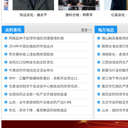
快达农化：施永平
微科生物：韩希军
亿嘉农化：褚爱玲
农药资讯
更多>>
地方动态
阿根廷种子处理市场经历缓慢增长期
佛山购高毒限用
2014年中国生物农药市场走向
陕西全省农资打假
草甘膦价格上涨短期有望延续
湖南新化：多措并
农药出口结构发生标志性变化
江西加强农药生
中澳农药市场信息交流会举办
新疆乌什县积极
华中：乙酰甲胺磷销售看好，杀螟丹自营出口...
浙江海宁举办农
甘肃省庆阳市宁县农技中心狠抓农药经营培训...
重庆市巴南区严
全国农药企业新一轮产业升级加快提速
规范农药经营市场
山东：去年查获销毁不合格农药产品6.4吨
北京市农药检定
华北：库存下降，毒死蜱原药销售稳定
山东：德州市开展