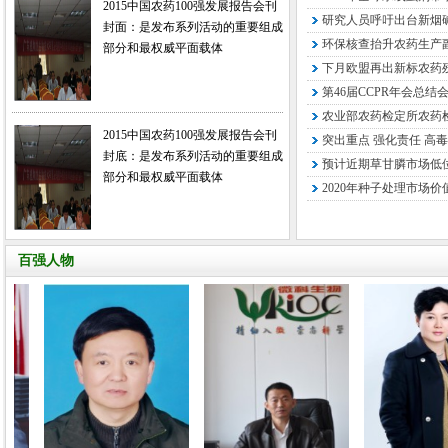
2015中国农药100强发展报告会刊
研究人员呼吁出台新烟
封面：是发布系列活动的重要组成
环保核查抬升农药生产
部分和最权威平面载体
下月欧盟再出新标农药残
第46届CCPR年会总结
农业部农药检定所农药检
2015中国农药100强发展报告会刊
突出重点 强化责任 高毒
封底：是发布系列活动的重要组成
预计近期草甘膦市场低
部分和最权威平面载体
2020年种子处理市场价
百强人物