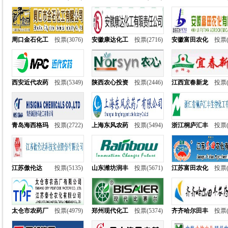
周口金石化工
投票(3076)
安徽康达化工
投票(2716)
安徽富田农化
投票(
西安近代农药
投票(5349)
陕西农心投资
投票(2446)
江西宜春新龙
投票(
青岛海西格玛
投票(2722)
上海东风农药
投票(5494)
浙江桐庐汇丰
投票(
江苏傲伦达
投票(5135)
山东潍坊润丰
投票(5671)
江苏富田农化
投票(
太仓市农药厂
投票(4979)
郑州现代化工
投票(5374)
齐齐哈尔田丰
投票(