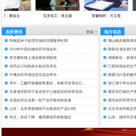
自云
宝灵化工：朱文新
安徽锦邦：方立贵
快达
农药资讯
更多>>
地方动态
阿根廷种子处理市场经历缓慢增长期
佛山购高毒限用
2014年中国生物农药市场走向
陕西全省农资打假
草甘膦价格上涨短期有望延续
湖南新化：多措并
农药出口结构发生标志性变化
江西加强农药生
中澳农药市场信息交流会举办
新疆乌什县积极
华中：乙酰甲胺磷销售看好，杀螟丹自营出口...
浙江海宁举办农
甘肃省庆阳市宁县农技中心狠抓农药经营培训...
重庆市巴南区严
全国农药企业新一轮产业升级加快提速
规范农药经营市场
山东：去年查获销毁不合格农药产品6.4吨
北京市农药检定
华北：库存下降，毒死蜱原药销售稳定
山东：德州市开展