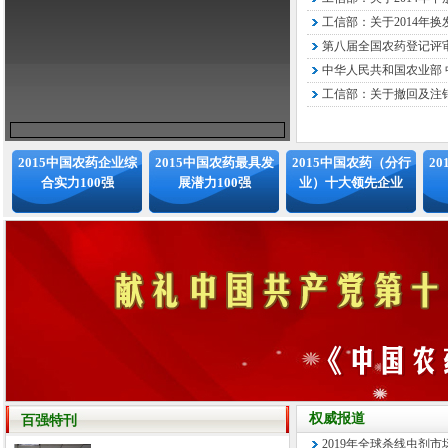
工信部：关于2014年换
第八届全国农药登记评审
中华人民共和国农业部 中
工信部：关于撤回及注销
2015中国农药企业综
2015中国农药最具发
2015中国农药（分行
2
合实力100强
展潜力100强
业）十大领先企业
权威报道
百强特刊
2019年全球杀线虫剂市