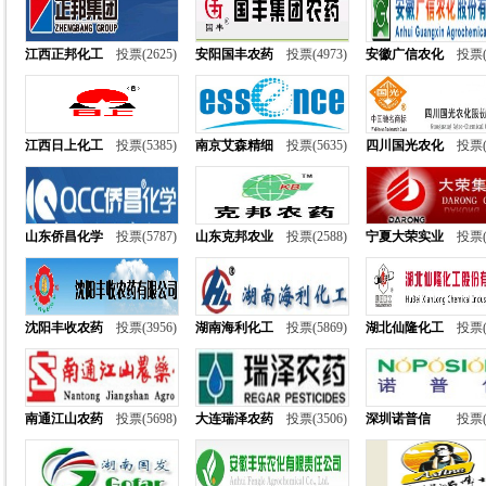
江西正邦化工
投票(2625)
安阳国丰农药
投票(4973)
安徽广信农化
投票(
江西日上化工
投票(5385)
南京艾森精细
投票(5635)
四川国光农化
投票(
山东侨昌化学
投票(5787)
山东克邦农业
投票(2588)
宁夏大荣实业
投票(
沈阳丰收农药
投票(3956)
湖南海利化工
投票(5869)
湖北仙隆化工
投票(
南通江山农药
投票(5698)
大连瑞泽农药
投票(3506)
深圳诺普信
投票(