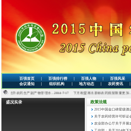
|
|
|
百强首页
百强排行榜
百强人物
百强风采
|
|
|
|
会议通知
组织机构
地方动态
农药资讯
升农药生产副产物管理水...
2014-7-17
下月欧盟再出新标农药残留限量更加...
2014-7-
政策法规
盛况实录
2015中国金口碑星级
关于农药经营许可听证
农业部办公厅关于开展农
工信部：关于2014年下