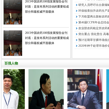
2015中国农药100强发展报告会刊
研究人员呼吁出台新烟
封面：是发布系列活动的重要组成
环保核查抬升农药生产
部分和最权威平面载体
下月欧盟再出新标农药残
第46届CCPR年会总结
农业部农药检定所农药检
2015中国农药100强发展报告会刊
突出重点 强化责任 高毒
封底：是发布系列活动的重要组成
预计近期草甘膦市场低
部分和最权威平面载体
2020年种子处理市场价
百强人物