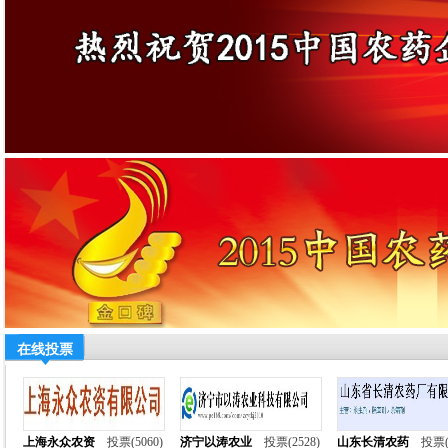
在线投票
上海永众农资
投票(5060)
济宁以涛农业
投票(2528)
山东长清农药
投票(